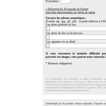
Profondeur :
» Découvrir les 10 conseils de l'expert
pour bien photographier ses objets de valeur
Envoyer des photos numériques :
(Format .zip, .jpg, .gif, .pdf... et poids inférieur à 4 Mo
Une photo générale de face :
Une photo du dos ou du dessous :
Une signature ou un détail :
Si vous rencontrez la moindre difficulté po
parvenir vos images, vous pouvez nous contacter
* Mentions obligatoires
Ces informations sont destinées au cabinet Authenticité. A
personnelle n'est collectée à votre insu ni cédée à des tiers.
droit d'accés, de modification, de rectification et de suppressi
concernant (loi Informatique et Libertés du 6 janvier 1978). V
la demande par mail à
contact@authenticite.fr
.
Authenticité est le premier cabinet européen d'experts co