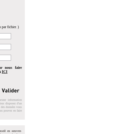
 par fichier. )
ur nous faire
 à
ICI
ucune information
 Vous disposez d'un
on des données vous
ous pouvez en faire
nseil en oeuvres