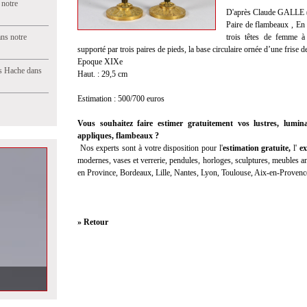
 notre
D'après Claude GALLE 
Paire de flambeaux , En 
ns notre
trois têtes de femme à 
supporté par trois paires de pieds, la base circulaire ornée d’une frise de
Epoque XIXe
s Hache dans
Haut. : 29,5 cm
Estimation : 500/700 euros
Vous souhaitez faire estimer gratuitement vos lustres, lumina
appliques, flambeaux ?
Nos experts sont à votre disposition pour l'
estimation gratuite,
l'
ex
modernes, vases et verrerie, pendules, horloges, sculptures, meubles anc
en Province, Bordeaux, Lille, Nantes, Lyon, Toulouse, Aix-en-Provenc
» Retour