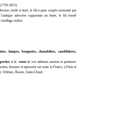
(1759-1815)
bronze ciselé et doré, le fût à pans coupés surmonté par
l’antique adossées supportant un binet, le fût fuselé
 feuillage stylisé.
ires, lampes, bougeoirs, chandeliers, candélabres,
pertise
et la
vente
de vos tableaux anciens et peintures
iens, bronzes et tapisserie sur toute la France, à Paris et
e, Orléans, Rouen, Saint-Cloud
.