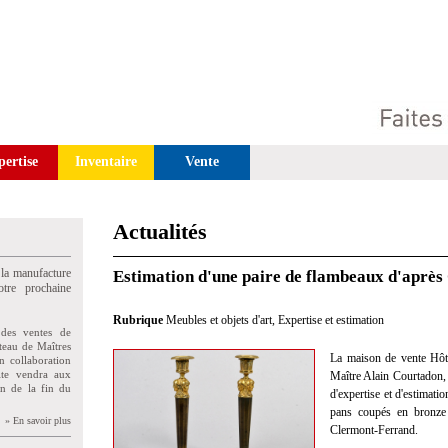
pertise
Inventaire
Vente
Actualités
 la manufacture
Estimation d'une paire de flambeaux d'après 
tre prochaine
Rubrique
Meubles et objets d'art
,
Expertise et estimation
des ventes de
teau de Maîtres
La maison de vente Hôt
n collaboration
uite vendra aux
Maître Alain Courtadon, 
on de la fin du
d'expertise et d'estimat
pans coupés en bronze 
» En savoir plus
Clermont-Ferrand.