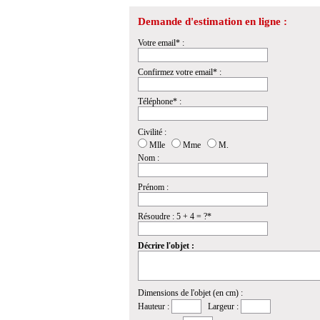
Demande d'estimation en ligne :
Votre email* :
Confirmez votre email* :
Téléphone* :
Civilité :
Mlle
Mme
M.
Nom :
Prénom :
Résoudre : 5 + 4 = ?*
Décrire l'objet :
Dimensions de l'objet (en cm) :
Hauteur :
Largeur :