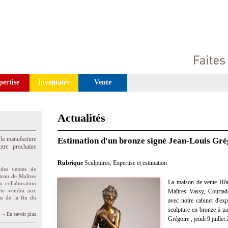
pertise
Inventaire
Vente
Actualités
 la manufacture
Estimation d'un bronze signé Jean-Louis Gré
tre prochaine
Rubrique
Sculptures
,
Expertise et estimation
des ventes de
teau de Maîtres
La maison de vente Hôt
n collaboration
uite vendra aux
Maîtres Vassy, Courtad
on de la fin du
avec notre cabinet d'exp
sculpture en bronze à pa
» En savoir plus
Grégoire , jeudi 9 juille