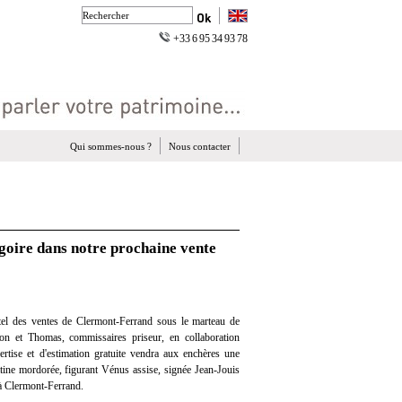
+33 6 95 34 93 78
Qui sommes-nous ?
Nous contacter
goire dans notre prochaine vente
el des ventes de Clermont-Ferrand sous le marteau de
on et Thomas, commissaires priseur, en collaboration
ertise et d'estimation gratuite vendra aux enchères une
tine mordorée, figurant Vénus assise, signée Jean-Jouis
t à Clermont-Ferrand.