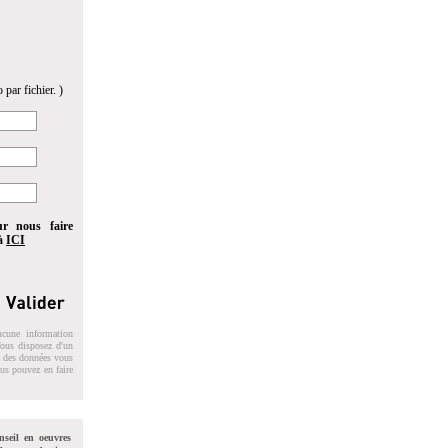
 par fichier. )
ur nous faire
 à
ICI
ucune information
 Vous disposez d'un
on des données vous
ous pouvez en faire
nseil en oeuvres