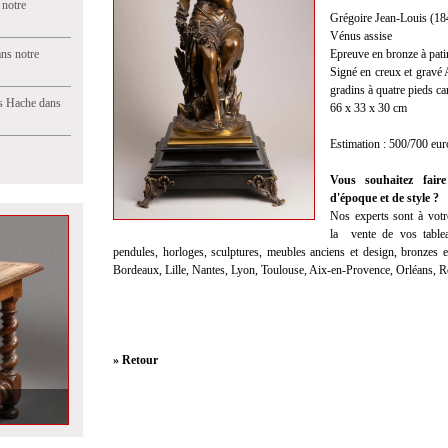
 notre
Grégoire Jean-Louis (18
Vénus assise
ns notre
Epreuve en bronze à pat
Signé en creux et gravé
gradins à quatre pieds c
s Hache dans
66 x 33 x 30 cm
Estimation : 500/700 eur
Vous souhaitez faire
d'époque et de style ?
Nos experts sont à votre
la
vente
de vos tablea
pendules, horloges, sculptures, meubles anciens et design, bronzes et
Bordeaux, Lille, Nantes, Lyon, Toulouse, Aix-en-Provence, Orléans, 
» Retour