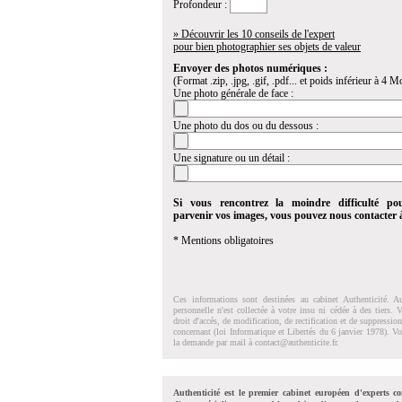
Profondeur :
» Découvrir les 10 conseils de l'expert
pour bien photographier ses objets de valeur
Envoyer des photos numériques :
(Format .zip, .jpg, .gif, .pdf... et poids inférieur à 4 Mo
Une photo générale de face :
Une photo du dos ou du dessous :
Une signature ou un détail :
Si vous rencontrez la moindre difficulté po
parvenir vos images, vous pouvez nous contacter
* Mentions obligatoires
Ces informations sont destinées au cabinet Authenticité. A
personnelle n'est collectée à votre insu ni cédée à des tiers.
droit d'accés, de modification, de rectification et de suppressi
concernant (loi Informatique et Libertés du 6 janvier 1978). V
la demande par mail à
contact@authenticite.fr
.
Authenticité est le premier cabinet européen d'experts co