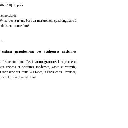
40-1890) d’après
ine mordorée
 AV au dos Sur une base en marbre noir quadrangulaire à
ambrés en bronze doré.
os
 estimer gratuitement vos sculptures anciennes
 disposition pour l'
estimation gratuite
,
l'
expertise
et
ux anciens et peintures modernes, vases et verrerie,
 tapisserie sur toute la France, à Paris et en Province,
Rouen, Drouot, Saint-Cloud
.