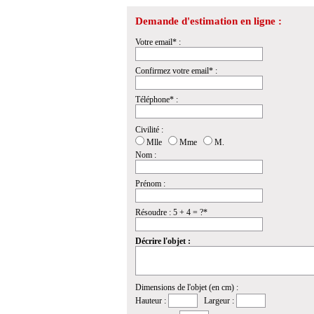
Demande d'estimation en ligne :
Votre email* :
Confirmez votre email* :
Téléphone* :
Civilité :
Mlle
Mme
M.
Nom :
Prénom :
Résoudre : 5 + 4 = ?*
Décrire l'objet :
Dimensions de l'objet (en cm) :
Hauteur :
Largeur :