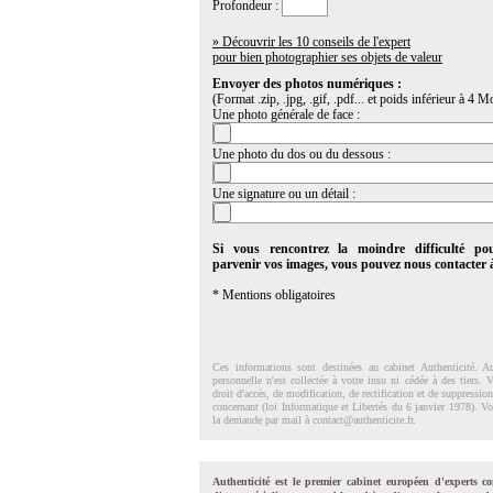
Profondeur :
» Découvrir les 10 conseils de l'expert
pour bien photographier ses objets de valeur
Envoyer des photos numériques :
(Format .zip, .jpg, .gif, .pdf... et poids inférieur à 4 Mo
Une photo générale de face :
Une photo du dos ou du dessous :
Une signature ou un détail :
Si vous rencontrez la moindre difficulté po
parvenir vos images, vous pouvez nous contacter
* Mentions obligatoires
Ces informations sont destinées au cabinet Authenticité. A
personnelle n'est collectée à votre insu ni cédée à des tiers.
droit d'accés, de modification, de rectification et de suppressi
concernant (loi Informatique et Libertés du 6 janvier 1978). V
la demande par mail à
contact@authenticite.fr
.
Authenticité est le premier cabinet européen d'experts co