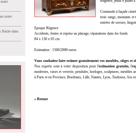
Régence, jeudi 9 juillet 
 notre
Commode à façade cintrée
ns notre
trois rangs, montants et 
entrées de serrure, lingo
Epoque Régence
s Hache dans
Accidents, fentes et reprise au placage, réparations dans les fonds
84 x 130 x 65 cm
Estimation : 1500/2000 euros
Vous souhaitez faire estimer gratuitement vos meubles, sièges et ob
Nos experts sont à votre disposition pour l'
estimation gratuite
,
l'
ex
modernes, vases et verrerie, pendules, horloges, sculptures, meubles anc
à Paris et en Province, Bordeaux, Lille, Nantes, Lyon, Toulouse, Aix-
» Retour