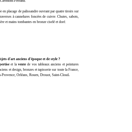
à Clermont-Ferrand.
 en placage de palissandre ouvrant par quatre tiroirs sur
traverses à cannelures foncées de cuivre. Chutes, sabots,
tière et mains tombantes en bronze ciselé et doré.
jets d'art anciens d'époque et de style ?
pertise
et la
vente
de vos tableaux anciens et peintures
iens et design, bronzes et tapisserie sur toute la France,
en-Provence, Orléans, Rouen, Drouot, Saint-Cloud
.