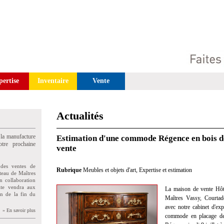
pertise
Inventaire
Vente
Actualités
 la manufacture
Estimation d'une commode Régence en bois d
tre prochaine
vente
des ventes de
Rubrique
Meubles et objets d'art
,
Expertise et estimation
teau de Maîtres
n collaboration
uite vendra aux
La maison de vente Hôt
on de la fin du
Maîtres Vassy, Courtad
avec notre cabinet d'exp
» En savoir plus
commode en placage de 