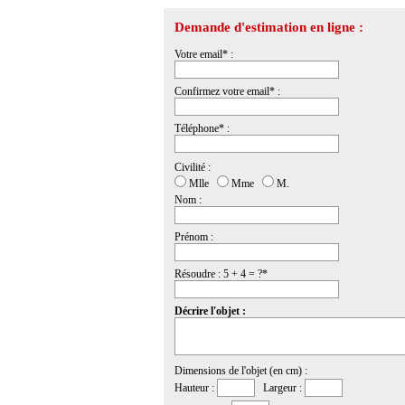
Demande d'estimation en ligne :
Votre email* :
Confirmez votre email* :
Téléphone* :
Civilité :
Mlle
Mme
M.
Nom :
Prénom :
Résoudre : 5 + 4 = ?*
Décrire l'objet :
Dimensions de l'objet (en cm) :
Hauteur :
Largeur :