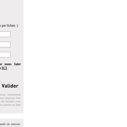
 par fichier. )
ur nous faire
 à
ICI
ucune information
 Vous disposez d'un
on des données vous
ous pouvez en faire
nseil en oeuvres