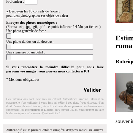
Profondeur :
» Découvrir les 10 conseils de l'expert
pour bien photographier ses objets de valeur
Envoyer des photos numériques :
(Format .zip, .jpg, .gif, .pdf... et poids inférieur à 4 Mo par fichier. )
Une photo générale de face :
Estim
Une photo du dos ou du dessous :
romai
Une signature ou un détail :
Rubri
Si vous rencontrez la moindre difficulté pour nous faire
parvenir vos images, vous pouvez nous contacter à
ICI
* Mentions obligatoires
Ces informations sont destinées au cabinet Authenticité. Aucune information
personnelle n'est collectée à votre insu ni cédée à des tiers. Vous disposez d'un
droit d'accés, de modification, de rectification et de suppression des données vous
concernant (loi Informatique et Libertés du 6 janvier 1978). Vous pouvez en faire
la demande par mail à
contact@authenticite.fr
.
souveni
Authenticité est le premier cabinet européen d'experts conseil en oeuvres