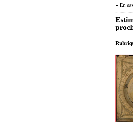
» En sav
Estim
proch
Rubri