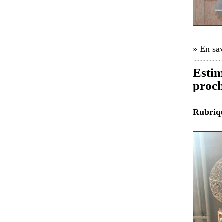
» En sav
Estim
proch
Rubri