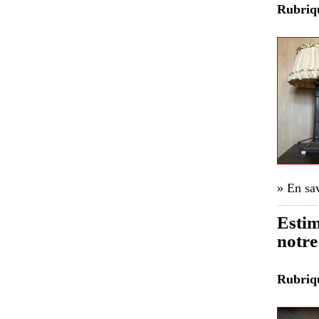
Rubri
» En sav
Estim
notre
Rubri