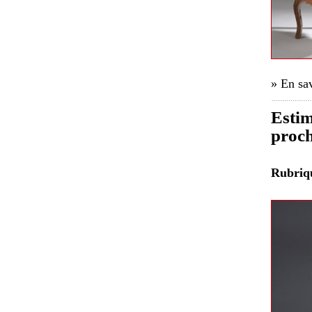
» En sav
Estim
proch
Rubri