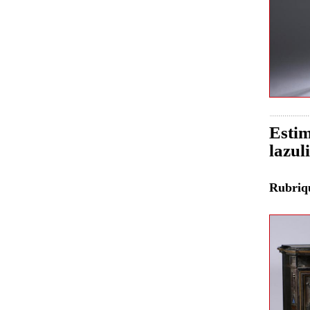
Estim
lazul
Rubri