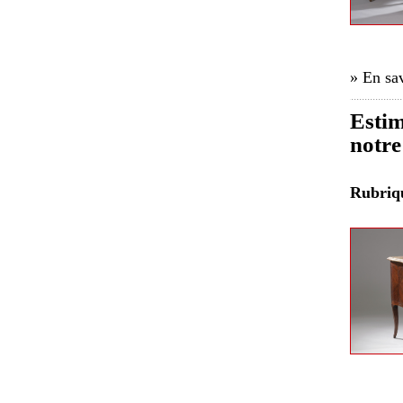
» En sav
Esti
notre
Rubri