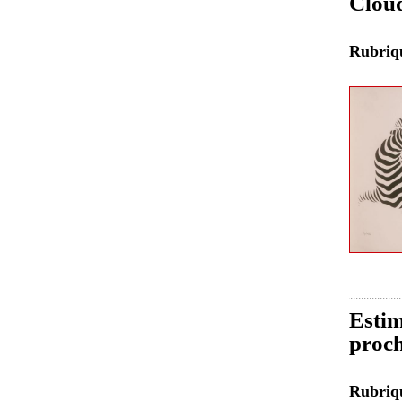
Clou
Rubri
Estim
proch
Rubri