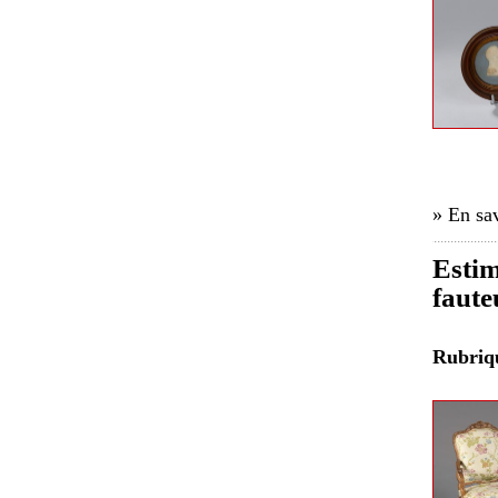
» En sav
Estim
faute
Rubri