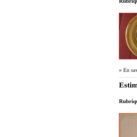
Rubri
» En sav
Estim
Rubri