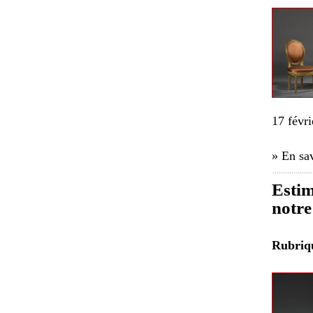
17 févri
» En sav
Estim
notre
Rubri