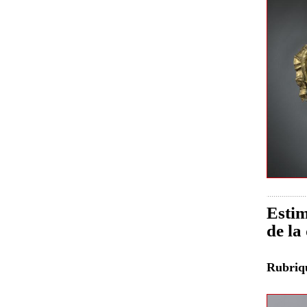
Estim
de la
Rubri