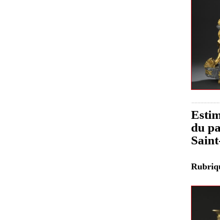
Estim
du pa
Sain
Rubri