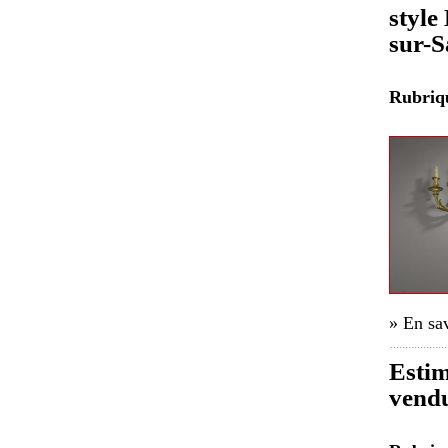
style
sur-S
Rubri
» En sav
Estim
vend