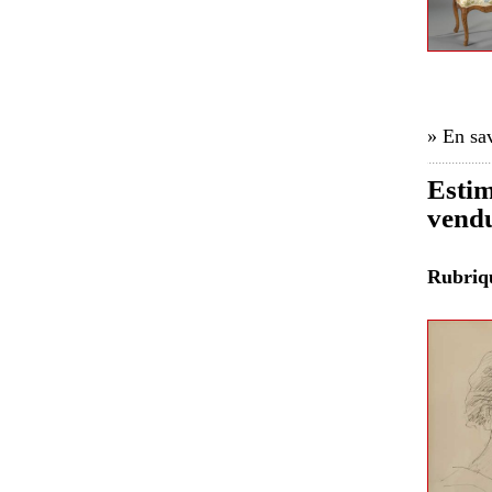
» En sav
Estim
vend
Rubri