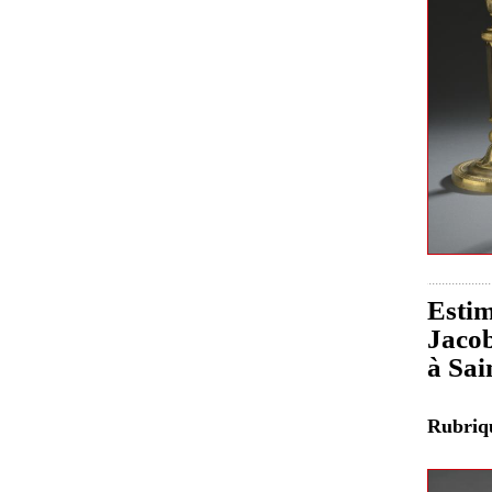
Estim
Jacob
à Sai
Rubri