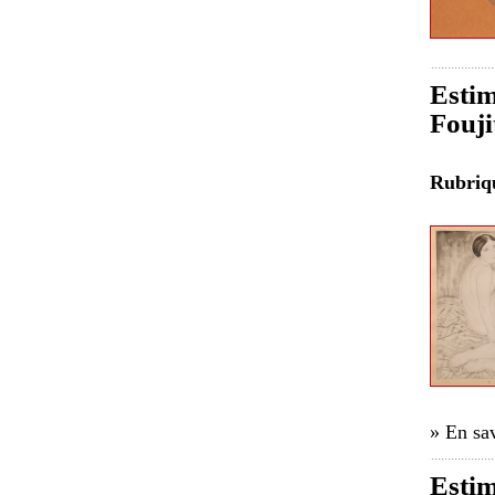
Estim
Fouji
Rubri
» En sav
Estim