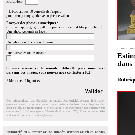
Profondeur :
» Découvrir les 10 conseils de l'expert
pour bien photographier ses objets de valeur
Envoyer des photos numériques :
(Format .zip, .jpg, .gif, .pdf... et poids inférieur à 4 Mo par fichier. )
Une photo générale de face :
Une photo du dos ou du dessous :
Une signature ou un détail :
Estim
dans 
Si vous rencontrez la moindre difficulté pour nous faire
parvenir vos images, vous pouvez nous contacter à
ICI
Rubri
* Mentions obligatoires
Ces informations sont destinées au cabinet Authenticité. Aucune information
personnelle n'est collectée à votre insu ni cédée à des tiers. Vous disposez d'un
droit d'accés, de modification, de rectification et de suppression des données vous
concernant (loi Informatique et Libertés du 6 janvier 1978). Vous pouvez en faire
la demande par mail à
contact@authenticite.fr
.
Authenticité est le premier cabinet européen d'experts conseil en oeuvres