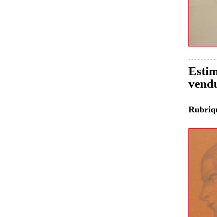
Estim
vend
Rubri