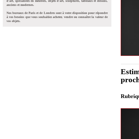
d'art, spécialistes en meubles, objets d'art, sculptures, tableaux et dessins,
anciens et modernes.
Nos bureaux de Paris et de Londres sont à votre disposition pour répondre
à vos besoins que vous souhaitiez acheter, vendre ou connaître la valeur de
vos objets.
Estim
proch
Rubri