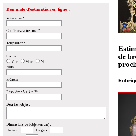
Demande d'estimation en ligne :
Votre email* :
Confirmez votre email* :
Téléphone* :
Estim
de br
Civilité :
Mlle
Mme
M.
proch
Nom :
Prénom :
Rubri
Résoudre : 5 + 4 = ?*
Décrire l'objet :
Dimensions de l'objet (en cm) :
Hauteur :
Largeur :