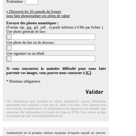
Profondeur :
» Découvrir les 10 conseils de l'expert
pour bien photographier ses objets de valeur
Envoyer des photos numériques :
(Format .zip, .jpg, .gif, .pdf... et poids inférieur à 4 Mo par fichier. )
Une photo générale de face :
Une photo du dos ou du dessous :
Une signature ou un détail :
Si vous rencontrez la moindre difficulté pour nous faire
parvenir vos images, vous pouvez nous contacter à
ICI
* Mentions obligatoires
Ces informations sont destinées au cabinet Authenticité. Aucune information
personnelle n'est collectée à votre insu ni cédée à des tiers. Vous disposez d'un
droit d'accés, de modification, de rectification et de suppression des données vous
concernant (loi Informatique et Libertés du 6 janvier 1978). Vous pouvez en faire
la demande par mail à
contact@authenticite.fr
.
Authenticité est le premier cabinet européen d'experts conseil en oeuvres