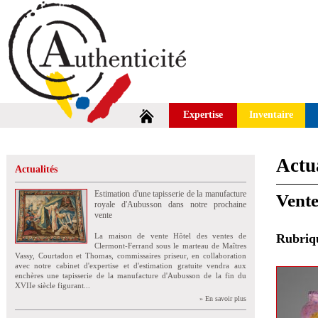
Expertise
Inventaire
Actua
Actualités
Estimation d'une tapisserie de la manufacture
Vent
royale d'Aubusson dans notre prochaine
vente
La maison de vente Hôtel des ventes de
Rubri
Clermont-Ferrand sous le marteau de Maîtres
Vassy, Courtadon et Thomas, commissaires priseur, en collaboration
avec notre cabinet d'expertise et d'estimation gratuite vendra aux
enchères une tapisserie de la manufacture d'Aubusson de la fin du
XVIIe siècle figurant...
» En savoir plus