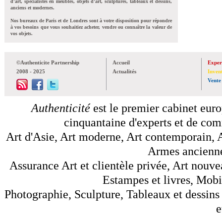
d'art, spécialistes en meubles, objets d'art, sculptures, tableaux et dessins,
anciens et modernes.
Nos bureaux de Paris et de Londres sont à votre disposition pour répondre
à vos besoins que vous souhaitiez acheter, vendre ou connaître la valeur de
vos objets.
©Authenticite Partnership
Accueil
Exper
2008 - 2025
Actualités
Inven
Vente
Authenticité
est le premier cabinet euro
cinquantaine d'experts et de comm
Art d'Asie, Art moderne, Art contemporain, A
Armes anciennes
Assurance Art et clientèle privée, Art nouve
Estampes et livres, Mobil
Photographie, Sculpture, Tableaux et dessins 
e