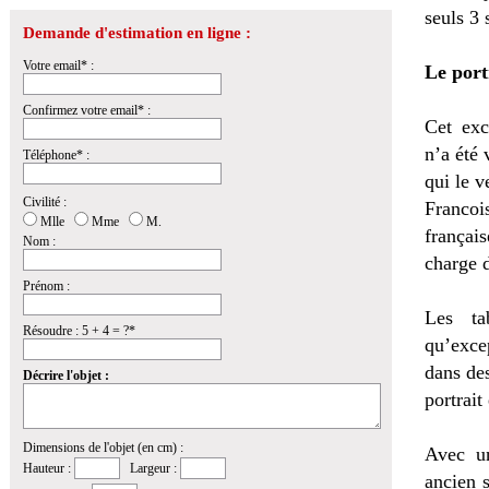
seuls 3 
Demande d'estimation en ligne :
Votre email* :
Le port
Confirmez votre email* :
Cet exc
n’a été
Téléphone* :
qui le 
Civilité :
Francoi
Mlle
Mme
M.
françai
Nom :
charge 
Prénom :
Les ta
Résoudre : 5 + 4 = ?*
qu’exce
dans des
Décrire l'objet :
portrai
Dimensions de l'objet (en cm) :
Avec un
Hauteur :
Largeur :
ancien 