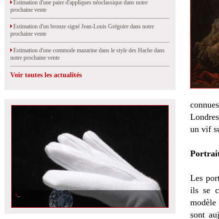
Estimation d'une paire d'appliques néoclassique dans notre
prochaine vente
Estimation d'un bronze signé Jean-Louis Grégoire dans notre
prochaine vente
Estimation d'une commode mazarine dans le style des Hache dans
notre prochaine vente
Voir toutes les actualités
connues
Londres.
un vif s
Portrait
Les port
ils se 
modèle 
sont au