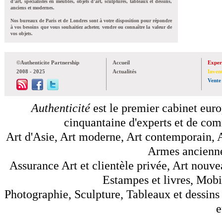
d'art, spécialistes en meubles, objets d'art, sculptures, tableaux et dessins,
anciens et modernes.
Nos bureaux de Paris et de Londres sont à votre disposition pour répondre
à vos besoins que vous souhaitiez acheter, vendre ou connaître la valeur de
vos objets.
©Authenticite Partnership
Accueil
Exper
2008 - 2025
Actualités
Inven
Vente
Authenticité
est le premier cabinet euro
cinquantaine d'experts et de comm
Art d'Asie, Art moderne, Art contemporain, A
Armes anciennes
Assurance Art et clientèle privée, Art nouve
Estampes et livres, Mobil
Photographie, Sculpture, Tableaux et dessins 
e