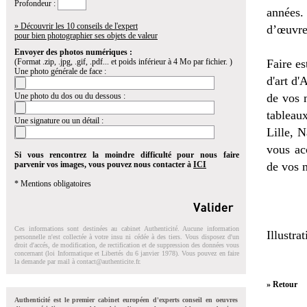
Profondeur :
années.
» Découvrir les 10 conseils de l'expert
d’œuvre
pour bien photographier ses objets de valeur
Envoyer des photos numériques :
(Format .zip, .jpg, .gif, .pdf... et poids inférieur à 4 Mo par fichier. )
Faire es
Une photo générale de face :
d'art d'
Une photo du dos ou du dessous :
de vos 
tableau
Une signature ou un détail :
Lille, 
vous ac
Si vous rencontrez la moindre difficulté pour nous faire
parvenir vos images, vous pouvez nous contacter à
ICI
de vos 
* Mentions obligatoires
Ces informations sont destinées au cabinet Authenticité. Aucune information
Illustr
personnelle n'est collectée à votre insu ni cédée à des tiers. Vous disposez d'un
droit d'accés, de modification, de rectification et de suppression des données vous
concernant (loi Informatique et Libertés du 6 janvier 1978). Vous pouvez en faire
la demande par mail à
contact@authenticite.fr
.
» Retour
Authenticité est le premier cabinet européen d'experts conseil en oeuvres