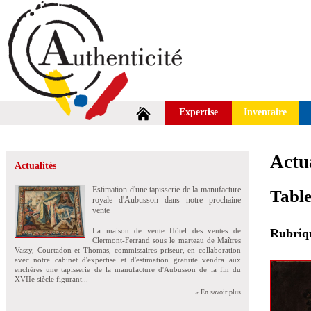
Expertise
Inventaire
Actua
Actualités
Estimation d'une tapisserie de la manufacture
Table
royale d'Aubusson dans notre prochaine
vente
La maison de vente Hôtel des ventes de
Rubri
Clermont-Ferrand sous le marteau de Maîtres
Vassy, Courtadon et Thomas, commissaires priseur, en collaboration
avec notre cabinet d'expertise et d'estimation gratuite vendra aux
enchères une tapisserie de la manufacture d'Aubusson de la fin du
XVIIe siècle figurant...
» En savoir plus