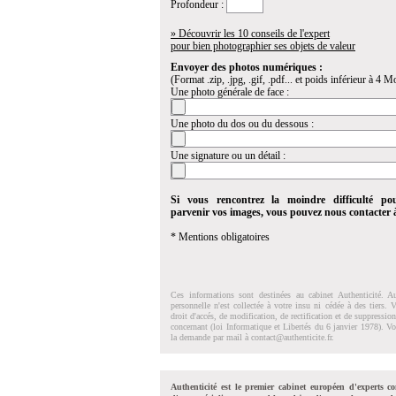
Profondeur :
» Découvrir les 10 conseils de l'expert
pour bien photographier ses objets de valeur
Envoyer des photos numériques :
(Format .zip, .jpg, .gif, .pdf... et poids inférieur à 4 Mo
Une photo générale de face :
Une photo du dos ou du dessous :
Une signature ou un détail :
Si vous rencontrez la moindre difficulté po
parvenir vos images, vous pouvez nous contacter
* Mentions obligatoires
Ces informations sont destinées au cabinet Authenticité. A
personnelle n'est collectée à votre insu ni cédée à des tiers.
droit d'accés, de modification, de rectification et de suppressi
concernant (loi Informatique et Libertés du 6 janvier 1978). V
la demande par mail à
contact@authenticite.fr
.
Authenticité est le premier cabinet européen d'experts co