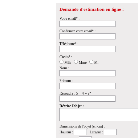
Demande d'estimation en ligne :
Votre email* :
Confirmez votre email* :
Téléphone* :
Civilité :
Mlle
Mme
M.
Nom :
Prénom :
Résoudre : 5 + 4 = ?*
Décrire l'objet :
Dimensions de l'objet (en cm) :
Hauteur :
Largeur :