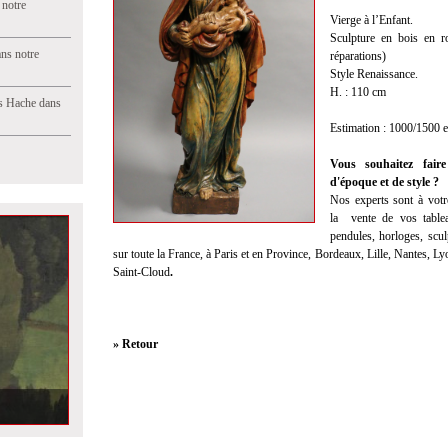
 notre
Vierge à l’Enfant.
Sculpture en bois en r
ns notre
réparations)
Style Renaissance.
H. : 110 cm
s Hache dans
Estimation : 1000/1500 
Vous souhaitez faire
d'époque et de style ?
Nos experts sont à votre
la
vente
de vos tablea
pendules, horloges, scul
sur toute la France, à Paris et en Province, Bordeaux, Lille, Nantes, 
Saint-Cloud
.
» Retour