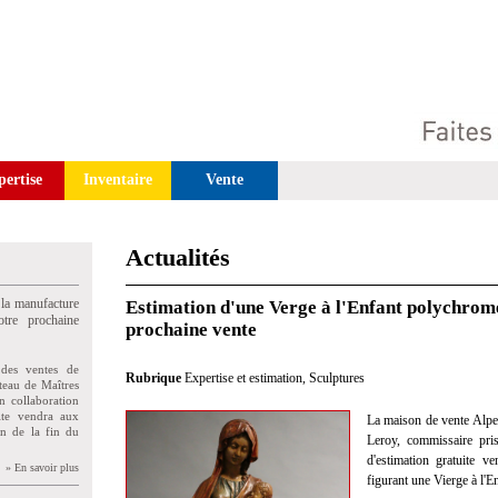
pertise
Inventaire
Vente
Actualités
 la manufacture
Estimation d'une Verge à l'Enfant polychrome
tre prochaine
prochaine vente
des ventes de
Rubrique
Expertise et estimation
,
Sculptures
teau de Maîtres
n collaboration
uite vendra aux
La maison de vente Alp
on de la fin du
Leroy, commissaire pris
d'estimation gratuite 
» En savoir plus
figurant une Vierge à l'