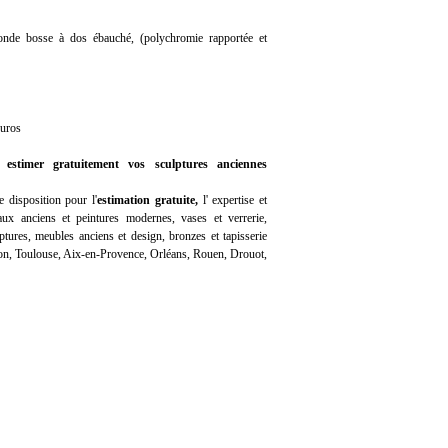
onde bosse à dos ébauché, (polychromie rapportée et
euros
 estimer gratuitement vos sculptures anciennes
 disposition pour l'
estimation gratuite
,
l'
expertise
et
ux anciens et peintures modernes, vases et verrerie,
ptures, meubles anciens et design, bronzes et tapisserie
Lyon, Toulouse, Aix-en-Provence, Orléans, Rouen, Drouot,