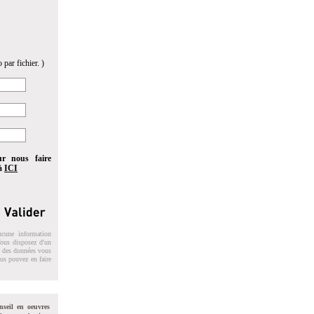
 par fichier. )
ur nous faire
 à
ICI
ucune information
 Vous disposez d'un
on des données vous
ous pouvez en faire
nseil en oeuvres