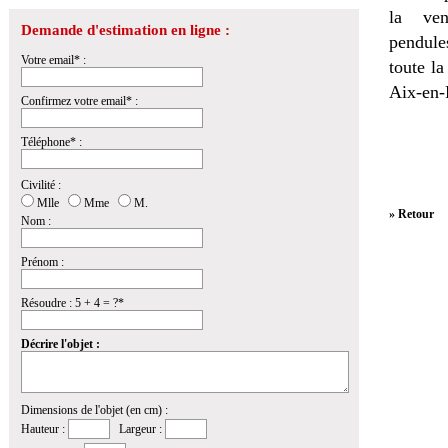
la
ven
Demande d'estimation en ligne :
pendules
Votre email* :
toute l
Aix-en-
Confirmez votre email* :
Téléphone* :
Civilité :
Mlle
Mme
M.
» Retour
Nom :
Prénom :
Résoudre : 5 + 4 = ?*
Décrire l'objet :
Dimensions de l'objet (en cm) :
Hauteur :
Largeur :