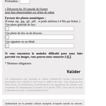
Profondeur :
» Découvrir les 10 conseils de l'expert
pour bien photographier ses objets de valeur
Envoyer des photos numériques :
(Format .zip, .jpg, .gif, .pdf... et poids inférieur à 4 Mo par fichier. )
Une photo générale de face :
Une photo du dos ou du dessous :
Une signature ou un détail :
Si vous rencontrez la moindre difficulté pour nous faire
parvenir vos images, vous pouvez nous contacter à
ICI
* Mentions obligatoires
Ces informations sont destinées au cabinet Authenticité. Aucune information
personnelle n'est collectée à votre insu ni cédée à des tiers. Vous disposez d'un
droit d'accés, de modification, de rectification et de suppression des données vous
concernant (loi Informatique et Libertés du 6 janvier 1978). Vous pouvez en faire
la demande par mail à
contact@authenticite.fr
.
Authenticité est le premier cabinet européen d'experts conseil en oeuvres