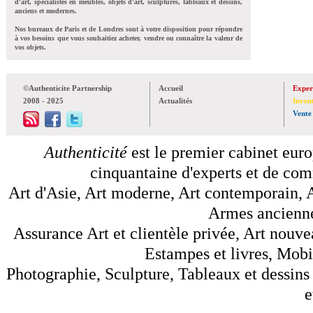
d'art, spécialistes en meubles, objets d'art, sculptures, tableaux et dessins,
anciens et modernes.
Nos bureaux de Paris et de Londres sont à votre disposition pour répondre
à vos besoins que vous souhaitiez acheter, vendre ou connaître la valeur de
vos objets.
©Authenticite Partnership
Accueil
Exper
2008 - 2025
Actualités
Inven
Vente
Authenticité
est le premier cabinet euro
cinquantaine d'experts et de comm
Art d'Asie, Art moderne, Art contemporain, A
Armes anciennes
Assurance Art et clientèle privée, Art nouve
Estampes et livres, Mobil
Photographie, Sculpture, Tableaux et dessins 
e