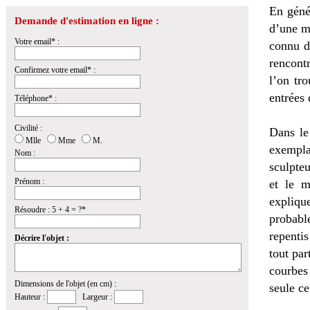
En génér
Demande d'estimation en ligne :
d’une ma
Votre email* :
connu d
rencont
Confirmez votre email* :
l’on tr
entrées 
Téléphone* :
Civilité :
Dans le
Mlle
Mme
M.
exempla
Nom :
sculpteu
Prénom :
et le m
expliqu
Résoudre : 5 + 4 = ?*
probable
repenti
Décrire l'objet :
tout par
courbes
Dimensions de l'objet (en cm) :
seule ce
Hauteur :
Largeur :