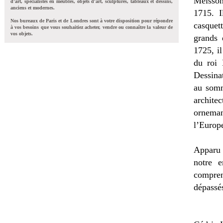
Meisson
d'art, spécialistes en meubles, objets d'art, sculptures, tableaux et dessins,
anciens et modernes.
1715. I
Nos bureaux de Paris et de Londres sont à votre disposition pour répondre
casquett
à vos besoins que vous souhaitiez acheter, vendre ou connaître la valeur de
vos objets.
grands
1725, i
du roi
Dessinat
au somm
archit
orneman
l’Europe
Apparu 
notre e
compren
dépassés