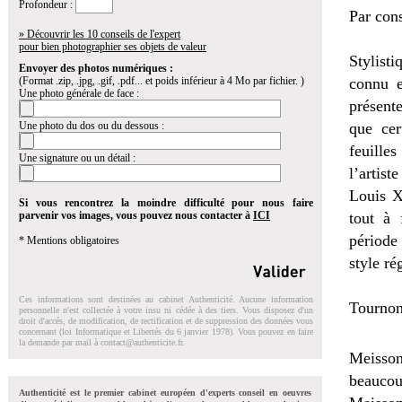
Profondeur :
Par cons
» Découvrir les 10 conseils de l'expert
pour bien photographier ses objets de valeur
Stylist
Envoyer des photos numériques :
(Format .zip, .jpg, .gif, .pdf... et poids inférieur à 4 Mo par fichier. )
connu e
Une photo générale de face :
présent
Une photo du dos ou du dessous :
que cer
feuilles
Une signature ou un détail :
l’artist
Louis X
Si vous rencontrez la moindre difficulté pour nous faire
parvenir vos images, vous pouvez nous contacter à
ICI
tout à 
période
* Mentions obligatoires
style ré
Ces informations sont destinées au cabinet Authenticité. Aucune information
Tournon
personnelle n'est collectée à votre insu ni cédée à des tiers. Vous disposez d'un
droit d'accés, de modification, de rectification et de suppression des données vous
concernant (loi Informatique et Libertés du 6 janvier 1978). Vous pouvez en faire
la demande par mail à
contact@authenticite.fr
.
Meisson
beauco
Authenticité est le premier cabinet européen d'experts conseil en oeuvres