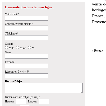
vente
de
Demande d'estimation en ligne :
horloges
Votre email* :
France,
Provenc
Confirmez votre email* :
Téléphone* :
Civilité :
Mlle
Mme
M.
» Retour
Nom :
Prénom :
Résoudre : 5 + 4 = ?*
Décrire l'objet :
Dimensions de l'objet (en cm) :
Hauteur :
Largeur :