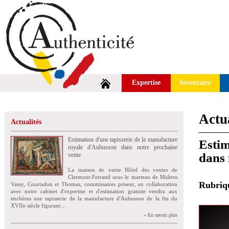
Expertise
Inventaire
Actua
Actualités
Estimation d'une tapisserie de la manufacture
Estim
royale d'Aubusson dans notre prochaine
dans 
vente
La maison de vente Hôtel des ventes de
Clermont-Ferrand sous le marteau de Maîtres
Rubri
Vassy, Courtadon et Thomas, commissaires priseur, en collaboration
avec notre cabinet d'expertise et d'estimation gratuite vendra aux
enchères une tapisserie de la manufacture d'Aubusson de la fin du
XVIIe siècle figurant...
» En savoir plus