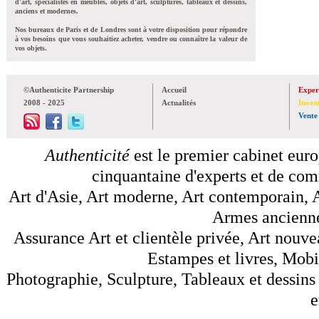
d'art, spécialistes en meubles, objets d'art, sculptures, tableaux et dessins,
anciens et modernes.
Nos bureaux de Paris et de Londres sont à votre disposition pour répondre
à vos besoins que vous souhaitiez acheter, vendre ou connaître la valeur de
vos objets.
©Authenticite Partnership
Accueil
Exper
2008 - 2025
Actualités
Inven
Vente
Authenticité
est le premier cabinet euro
cinquantaine d'experts et de comm
Art d'Asie, Art moderne, Art contemporain, A
Armes anciennes
Assurance Art et clientèle privée, Art nouve
Estampes et livres, Mobil
Photographie, Sculpture, Tableaux et dessins 
e