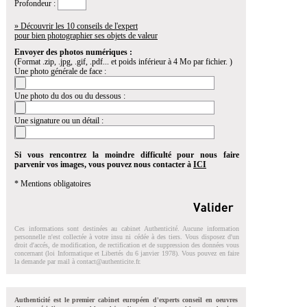
Profondeur :
» Découvrir les 10 conseils de l'expert
pour bien photographier ses objets de valeur
Envoyer des photos numériques :
(Format .zip, .jpg, .gif, .pdf... et poids inférieur à 4 Mo par fichier. )
Une photo générale de face :
Une photo du dos ou du dessous :
Une signature ou un détail :
Si vous rencontrez la moindre difficulté pour nous faire
parvenir vos images, vous pouvez nous contacter à
ICI
* Mentions obligatoires
Ces informations sont destinées au cabinet Authenticité. Aucune information
personnelle n'est collectée à votre insu ni cédée à des tiers. Vous disposez d'un
droit d'accés, de modification, de rectification et de suppression des données vous
concernant (loi Informatique et Libertés du 6 janvier 1978). Vous pouvez en faire
la demande par mail à
contact@authenticite.fr
.
Authenticité est le premier cabinet européen d'experts conseil en oeuvres