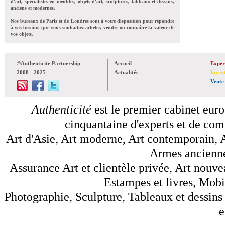
d'art, spécialistes en meubles, objets d'art, sculptures, tableaux et dessins,
anciens et modernes.
Nos bureaux de Paris et de Londres sont à votre disposition pour répondre
à vos besoins que vous souhaitiez acheter, vendre ou connaître la valeur de
vos objets.
©Authenticite Partnership
Accueil
Exper
2008 - 2025
Actualités
Inven
Vente
Authenticité
est le premier cabinet euro
cinquantaine d'experts et de comm
Art d'Asie, Art moderne, Art contemporain, A
Armes anciennes
Assurance Art et clientèle privée, Art nouve
Estampes et livres, Mobil
Photographie, Sculpture, Tableaux et dessins 
e