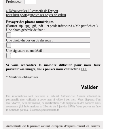
Profondeur :
» Découvrir les 10 conseils de l'expert
pour bien photographier ses objets de valeur
Envoyer des photos numériques :
(Format .zip, .jpg, .gif, .pdf... et poids inférieur à 4 Mo par fichier. )
Une photo générale de face :
Une photo du dos ou du dessous :
Une signature ou un détail :
Si vous rencontrez la moindre difficulté pour nous faire
parvenir vos images, vous pouvez nous contacter à
ICI
* Mentions obligatoires
Ces informations sont destinées au cabinet Authenticité. Aucune information
personnelle n'est collectée à votre insu ni cédée à des tiers. Vous disposez d'un
droit d'accés, de modification, de rectification et de suppression des données vous
concernant (loi Informatique et Libertés du 6 janvier 1978). Vous pouvez en faire
la demande par mail à
contact@authenticite.fr
.
Authenticité est le premier cabinet européen d'experts conseil en oeuvres