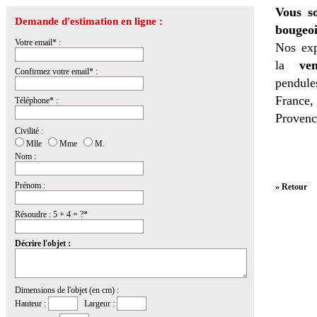
Vous so
Demande d'estimation en ligne :
bougeoi
Votre email* :
Nos exp
la
ven
Confirmez votre email* :
pendules
France,
Téléphone* :
Provenc
Civilité :
Mlle
Mme
M.
Nom :
Prénom :
» Retour
Résoudre : 5 + 4 = ?*
Décrire l'objet :
Dimensions de l'objet (en cm) :
Hauteur :
Largeur :