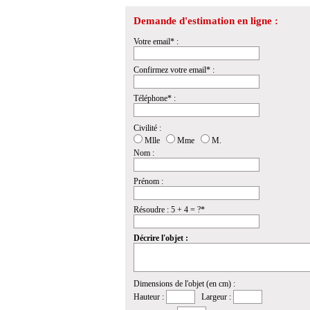
Demande d'estimation en ligne :
Votre email* :
Confirmez votre email* :
Téléphone* :
Civilité :
Mlle
Mme
M.
Nom :
Prénom :
Résoudre : 5 + 4 = ?*
Décrire l'objet :
Dimensions de l'objet (en cm) :
Hauteur :
Largeur :