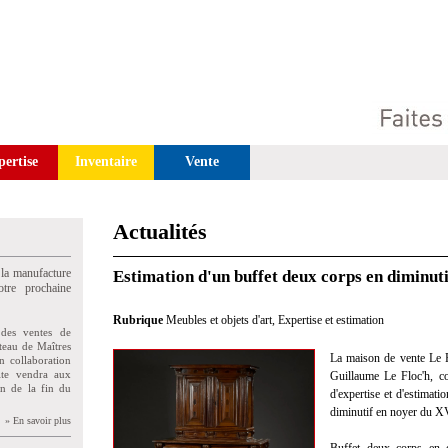
pertise
Inventaire
Vente
Actualités
 la manufacture
Estimation d'un buffet deux corps en diminut
tre prochaine
Rubrique
Meubles et objets d'art
,
Expertise et estimation
des ventes de
teau de Maîtres
La maison de vente Le F
n collaboration
uite vendra aux
Guillaume Le Floc'h, co
on de la fin du
d'expertise et d'estimat
diminutif en noyer du XV
» En savoir plus