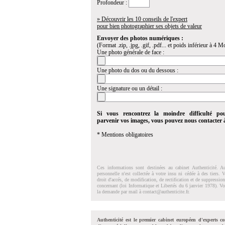
Profondeur :
» Découvrir les 10 conseils de l'expert
pour bien photographier ses objets de valeur
Envoyer des photos numériques :
(Format .zip, .jpg, .gif, .pdf... et poids inférieur à 4 Mo
Une photo générale de face :
Une photo du dos ou du dessous :
Une signature ou un détail :
Si vous rencontrez la moindre difficulté po
parvenir vos images, vous pouvez nous contacter
* Mentions obligatoires
Ces informations sont destinées au cabinet Authenticité. A
personnelle n'est collectée à votre insu ni cédée à des tiers.
droit d'accés, de modification, de rectification et de suppressi
concernant (loi Informatique et Libertés du 6 janvier 1978). V
la demande par mail à
contact@authenticite.fr
.
Authenticité est le premier cabinet européen d'experts co