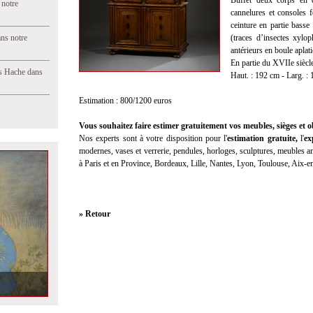
Buffet deux corps en 
 notre
cannelures et consoles f
ceinture en partie basse
ns notre
(traces d’insectes xylo
antérieurs en boule aplati
En partie du XVIIe siècl
s Hache dans
Haut. : 192 cm - Larg. : 
Estimation : 800/1200 euros
Vous souhaitez faire estimer gratuitement vos meubles, sièges et ob
Nos experts sont à votre disposition pour l'
estimation gratuite
,
l'
ex
modernes, vases et verrerie, pendules, horloges, sculptures, meubles anc
à Paris et en Province, Bordeaux, Lille, Nantes, Lyon, Toulouse, Aix-
» Retour