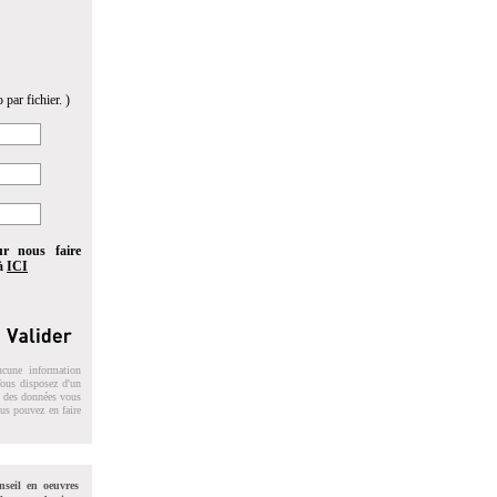
 par fichier. )
ur nous faire
 à
ICI
ucune information
 Vous disposez d'un
on des données vous
ous pouvez en faire
nseil en oeuvres