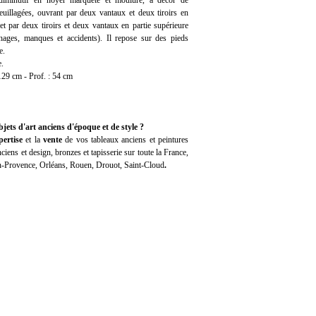
diminutif en noyer marqueté et mouluré, à décor de
euillagées, ouvrant par deux vantaux et deux tiroirs en
 et par deux tiroirs et deux vantaux en partie supérieure
phages, manques et accidents). Il repose sur des pieds
e.
e.
129 cm - Prof. : 54 cm
jets d'art anciens d'époque et de style ?
pertise
et la
vente
de vos tableaux anciens et peintures
iens et design, bronzes et tapisserie sur toute la France,
en-Provence, Orléans, Rouen, Drouot, Saint-Cloud
.