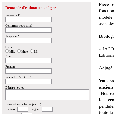
Pièce 
Demande d'estimation en ligne :
fonctio
Votre email* :
modèle 
avec des
Confirmez votre email* :
Bibilogr
Téléphone* :
Civilité :
- JACO
Mlle
Mme
M.
Edition
Nom :
Prénom :
Adjugé 
Résoudre : 5 + 4 = ?*
Vous so
anciens
Décrire l'objet :
Nos ex
la
ven
Dimensions de l'objet (en cm) :
pendules
Hauteur :
Largeur :
toute l