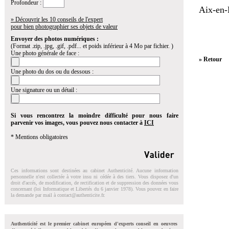
Profondeur :
Aix-en-
» Découvrir les 10 conseils de l'expert
pour bien photographier ses objets de valeur
Envoyer des photos numériques :
(Format .zip, .jpg, .gif, .pdf... et poids inférieur à 4 Mo par fichier. )
Une photo générale de face :
» Retour
Une photo du dos ou du dessous :
Une signature ou un détail :
Si vous rencontrez la moindre difficulté pour nous faire
parvenir vos images, vous pouvez nous contacter à
ICI
* Mentions obligatoires
Ces informations sont destinées au cabinet Authenticité. Aucune information
personnelle n'est collectée à votre insu ni cédée à des tiers. Vous disposez d'un
droit d'accés, de modification, de rectification et de suppression des données vous
concernant (loi Informatique et Libertés du 6 janvier 1978). Vous pouvez en faire
la demande par mail à
contact@authenticite.fr
.
Authenticité est le premier cabinet européen d'experts conseil en oeuvres