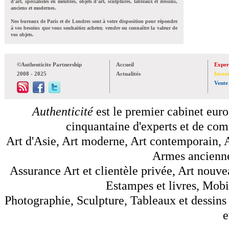
d'art, spécialistes en meubles, objets d'art, sculptures, tableaux et dessins,
anciens et modernes.
Nos bureaux de Paris et de Londres sont à votre disposition pour répondre
à vos besoins que vous souhaitiez acheter, vendre ou connaître la valeur de
vos objets.
©Authenticite Partnership
Accueil
Exper
2008 - 2025
Actualités
Inven
Vente
Authenticité
est le premier cabinet euro
cinquantaine d'experts et de comm
Art d'Asie, Art moderne, Art contemporain, A
Armes anciennes
Assurance Art et clientèle privée, Art nouve
Estampes et livres, Mobil
Photographie, Sculpture, Tableaux et dessins 
e