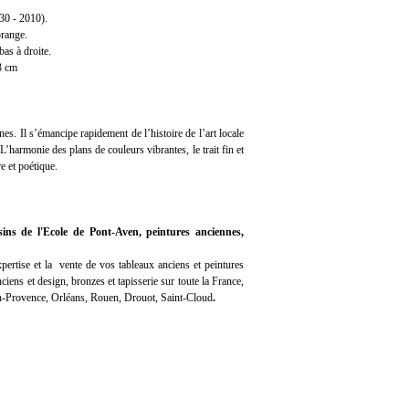
 - 2010).
orange.
bas à droite.
73 cm
 Il s’émancipe rapidement de l’histoire de l’art locale
’harmonie des plans de couleurs vibrantes, le trait fin et
e et poétique.
sins de l'Ecole de Pont-Aven, peintures anciennes,
pertise
et la
vente
de vos tableaux anciens et peintures
iens et design, bronzes et tapisserie sur toute la France,
en-Provence, Orléans, Rouen, Drouot, Saint-Cloud
.