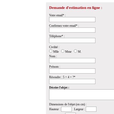
Demande d'estimation en ligne :
Votre email* :
Confirmez votre email* :
Téléphone* :
Civilité :
Mlle
Mme
M.
Nom :
Prénom :
Résoudre : 5 + 4 = ?*
Décrire l'objet :
Dimensions de l'objet (en cm) :
Hauteur :
Largeur :