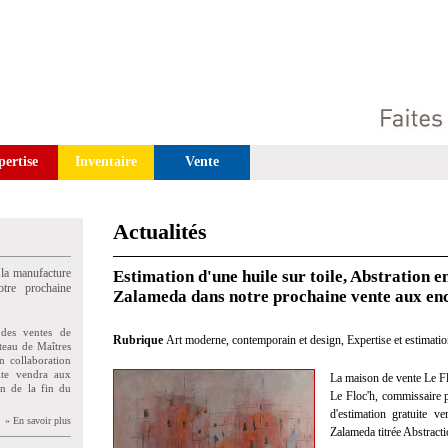
pertise
Inventaire
Vente
Actualités
 la manufacture
Estimation d'une huile sur toile, Abstration 
tre prochaine
Zalameda dans notre prochaine vente aux enc
des ventes de
Rubrique
Art moderne, contemporain et design
,
Expertise et estimati
teau de Maîtres
n collaboration
uite vendra aux
La maison de vente Le Fl
on de la fin du
Le Floc'h, commissaire pr
d'estimation gratuite v
» En savoir plus
Zalameda titrée Abstract