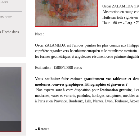
 notre
Oscar ZALAMEDA (1930
Abstraction en rouge et 
ns notre
Huile sur toile signée en 
Haut. : 60 cm - Larg. : 
s Hache dans
Note :
Oscar ZALAMEDA est l’un des peintres les plus connus aux Philippines.
et préfère regarder vers le cubisme européen et le muralisme mexicain. L
les formes géométriques et anguleuses résument cette peinture singulièr
Estimation : 15000/25000 euros
Vous souhaitez faire estimer gratuitement vos tableaux et des
modernes, oeuvres graphiques, lithographies et gravures ?
Nos experts sont à votre disposition pour l'
estimation gratuite
,
l'
ex
modernes, vases et verrerie, pendules, horloges, sculptures, meubles anc
à Paris et en Province, Bordeaux, Lille, Nantes, Lyon, Toulouse, Aix-
» Retour