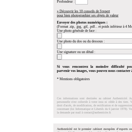
Profondeur :
» Découvrir les 10 conseils de l'expert
pour bien photographier ses objets de valeur
Envoyer des photos numériques :
(Format .zip, .jpg, .gif, .pdf... et poids inférieur à 4 Mo
Une photo générale de face :
Une photo du dos ou du dessous :
Une signature ou un détail :
Si vous rencontrez la moindre difficulté po
parvenir vos images, vous pouvez nous contacter
* Mentions obligatoires
Ces informations sont destinées au cabinet Authenticité. A
personnelle n'est collectée à votre insu ni cédée à des tiers.
droit d'accés, de modification, de rectification et de suppressi
concernant (loi Informatique et Libertés du 6 janvier 1978). V
la demande par mail à
contact@authenticite.fr
.
Authenticité est le premier cabinet européen d'experts co