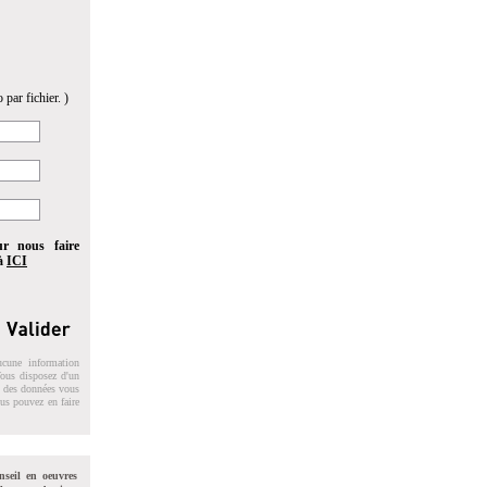
 par fichier. )
ur nous faire
 à
ICI
ucune information
 Vous disposez d'un
on des données vous
ous pouvez en faire
nseil en oeuvres