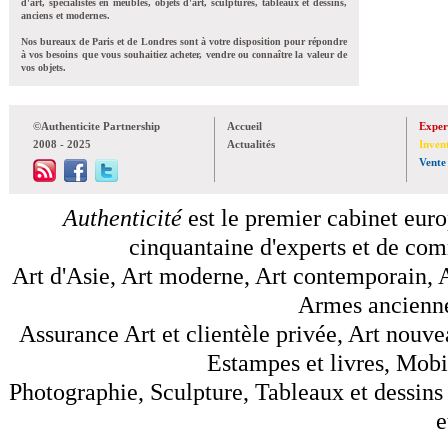
d'art, spécialistes en meubles, objets d'art, sculptures, tableaux et dessins,
anciens et modernes.
Nos bureaux de Paris et de Londres sont à votre disposition pour répondre
à vos besoins que vous souhaitiez acheter, vendre ou connaître la valeur de
vos objets.
©Authenticite Partnership
Accueil
Exper
2008 - 2025
Actualités
Inven
Vente
Authenticité
est le premier cabinet euro
cinquantaine d'experts et de comm
Art d'Asie, Art moderne, Art contemporain, A
Armes anciennes
Assurance Art et clientèle privée, Art nouve
Estampes et livres, Mobil
Photographie, Sculpture, Tableaux et dessins 
e