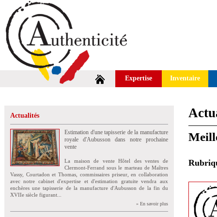
Expertise
Inventaire
Actua
Actualités
Estimation d'une tapisserie de la manufacture
Meill
royale d'Aubusson dans notre prochaine
vente
La maison de vente Hôtel des ventes de
Rubri
Clermont-Ferrand sous le marteau de Maîtres
Vassy, Courtadon et Thomas, commissaires priseur, en collaboration
avec notre cabinet d'expertise et d'estimation gratuite vendra aux
enchères une tapisserie de la manufacture d'Aubusson de la fin du
XVIIe siècle figurant...
» En savoir plus