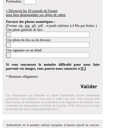
Profondeur :
» Découvrir les 10 conseils de l'expert
pour bien photographier ses objets de valeur
Envoyer des photos numériques :
(Format .zip, .jpg, .gif, .pdf... et poids inférieur à 4 Mo par fichier. )
Une photo générale de face :
Une photo du dos ou du dessous :
Une signature ou un détail :
Si vous rencontrez la moindre difficulté pour nous faire
parvenir vos images, vous pouvez nous contacter à
ICI
* Mentions obligatoires
Ces informations sont destinées au cabinet Authenticité. Aucune information
personnelle n'est collectée à votre insu ni cédée à des tiers. Vous disposez d'un
droit d'accés, de modification, de rectification et de suppression des données vous
concernant (loi Informatique et Libertés du 6 janvier 1978). Vous pouvez en faire
la demande par mail à
contact@authenticite.fr
.
Authenticité est le premier cabinet européen d'experts conseil en oeuvres