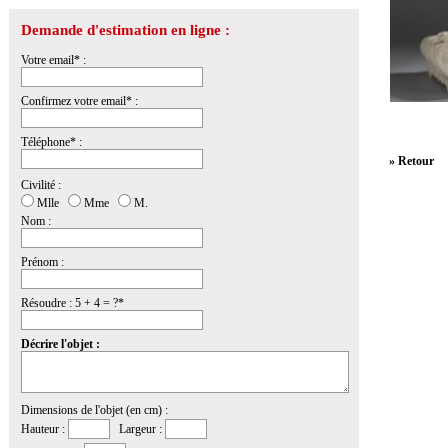
Demande d'estimation en ligne :
Votre email* :
Confirmez votre email* :
Téléphone* :
» Retour
Civilité :
Mlle
Mme
M.
Nom :
Prénom :
Résoudre : 5 + 4 = ?*
Décrire l'objet :
Dimensions de l'objet (en cm) :
Hauteur :
Largeur :