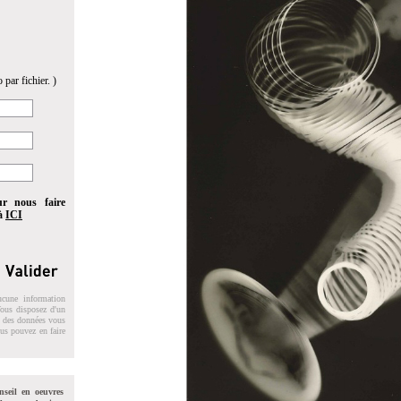
 par fichier. )
ur nous faire
 à
ICI
ucune information
 Vous disposez d'un
on des données vous
ous pouvez en faire
nseil en oeuvres