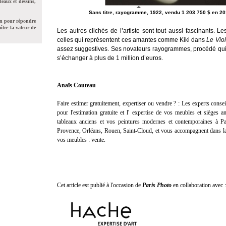
leaux et dessins,
Sans titre, rayogramme, 1922, vendu 1 203 750 $ en 201
on pour répondre
ître la valeur de
Les autres clichés de l’artiste sont tout aussi fascinants.
celles qui représentent ces amantes comme Kiki dans
Le Vio
assez suggestives. Ses novateurs rayogrammes, procédé qui
s’échanger à plus de 1 million d’euros.
Anaïs Couteau
Faire estimer gratuitement, expertiser ou vendre ? :
Les experts consei
pour l'
estimation gratuite
et l'
expertise
de vos meubles et sièges anc
tableaux anciens et vos peintures modernes et contemporaines à Pa
Provence, Orléans, Rouen, Saint-Cloud, et vous accompagnent dans la
vos meubles :
vente
.
Cet article est publié à l'occasion de
Paris Photo
en collaboration avec :