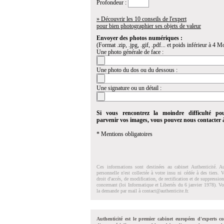
Profondeur :
» Découvrir les 10 conseils de l'expert
pour bien photographier ses objets de valeur
Envoyer des photos numériques :
(Format .zip, .jpg, .gif, .pdf... et poids inférieur à 4 Mo
Une photo générale de face :
Une photo du dos ou du dessous :
Une signature ou un détail :
Si vous rencontrez la moindre difficulté po
parvenir vos images, vous pouvez nous contacter
* Mentions obligatoires
Ces informations sont destinées au cabinet Authenticité. A
personnelle n'est collectée à votre insu ni cédée à des tiers.
droit d'accés, de modification, de rectification et de suppressi
concernant (loi Informatique et Libertés du 6 janvier 1978). V
la demande par mail à
contact@authenticite.fr
.
Authenticité est le premier cabinet européen d'experts co