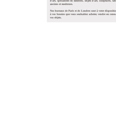
d'art, spécialistes en meubles, objets d'art, sculptures, tab
anciens et modernes.
Nos bureaux de Paris et de Londres sont à votre dispositi
à vos besoins que vous souhaitiez acheter, vendre ou conna
vos objets.