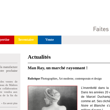
pertise
Inventaire
Vente
Actualités
 la manufacture
Man Ray, un marché rayonnant !
tre prochaine
Rubrique
Photographies
,
Art moderne, contemporain et design
des ventes de
teau de Maîtres
L’inventivité dans 
n collaboration
uite vendra aux
Dans les années 20 et
on de la fin du
de Marcel Duchamp, 
comme art. Ses clich
» En savoir plus
Noire et Blanche
s’a