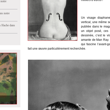
milliers d’euros !
 notre
ns notre
Un visage diaphane,
vertical, une même sé
s Hache dans
publiée dans le ma
un objet posé, ces 
dessinée, c’est le v
amante de Man Ray. L
qui fascine l’avant-g
fait une œuvre particulièrement recherchée.