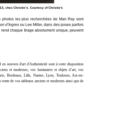
3, chez Christie’s. Courtesy of Christie's
 Les photos les plus recherchées de Man Ray sont
lon d’Ingres
ou Lee Miller, dans des poses parfois
 rend chaque tirage absolument unique, peuvent
l en oeuvres d'art d'Authenticité sont à votre disposition
iens et modernes, vos luminaires et objets d’art, vos
ris, Bordeaux, Lille, Nantes, Lyon, Toulouse, Aix-en-
 vente de vos tableaux anciens et modernes ainsi que de