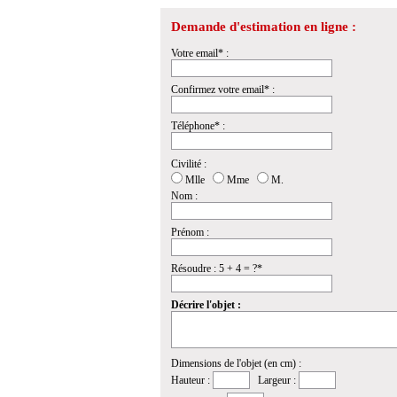
Demande d'estimation en ligne :
Votre email* :
Confirmez votre email* :
Téléphone* :
Civilité :
Mlle
Mme
M.
Nom :
Prénom :
Résoudre : 5 + 4 = ?*
Décrire l'objet :
Dimensions de l'objet (en cm) :
Hauteur :
Largeur :