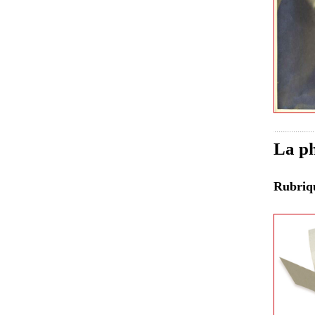
La ph
Rubri