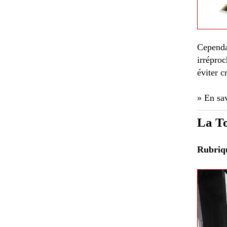
Cepend
irréproc
éviter 
» En sav
La To
Rubri