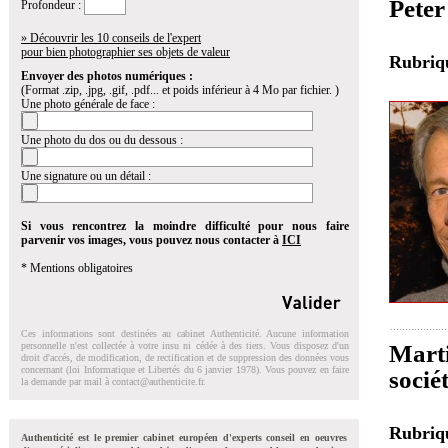
Peter
Profondeur :
» Découvrir les 10 conseils de l'expert
pour bien photographier ses objets de valeur
Rubri
Envoyer des photos numériques :
(Format .zip, .jpg, .gif, .pdf... et poids inférieur à 4 Mo par fichier. )
Une photo générale de face :
Une photo du dos ou du dessous :
Une signature ou un détail :
Si vous rencontrez la moindre difficulté pour nous faire
parvenir vos images, vous pouvez nous contacter à
ICI
* Mentions obligatoires
Ces informations sont destinées au cabinet Authenticité. Aucune information
Marti
personnelle n'est collectée à votre insu ni cédée à des tiers. Vous disposez d'un
droit d'accés, de modification, de rectification et de suppression des données vous
concernant (loi Informatique et Libertés du 6 janvier 1978). Vous pouvez en faire
socié
la demande par mail à
contact@authenticite.fr
.
Rubri
Authenticité est le premier cabinet européen d'experts conseil en oeuvres