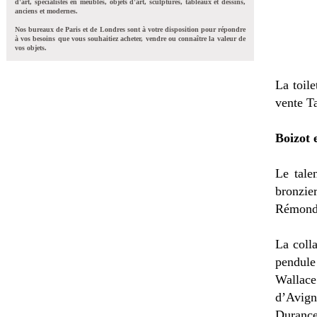
d'art, spécialistes en meubles, objets d'art, sculptures, tableaux et dessins,
anciens et modernes.
Nos bureaux de Paris et de Londres sont à votre disposition pour répondre
à vos besoins que vous souhaitiez acheter, vendre ou connaître la valeur de
vos objets.
La toil
vente T
Boizot 
Le tale
bronzie
Rémond
La coll
pendule
Wallace
d’Avign
Durance