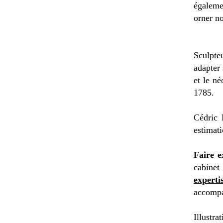
égaleme
orner n
Sculpte
adapter 
et le né
1785.
Cédric 
estimat
Faire e
cabinet
experti
accompa
Illustra