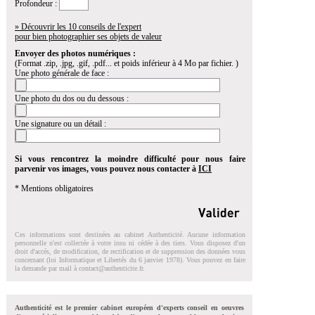
Profondeur :
» Découvrir les 10 conseils de l'expert
pour bien photographier ses objets de valeur
Envoyer des photos numériques :
(Format .zip, .jpg, .gif, .pdf... et poids inférieur à 4 Mo par fichier. )
Une photo générale de face :
Une photo du dos ou du dessous :
Une signature ou un détail :
Si vous rencontrez la moindre difficulté pour nous faire
parvenir vos images, vous pouvez nous contacter à
ICI
* Mentions obligatoires
Ces informations sont destinées au cabinet Authenticité. Aucune information
personnelle n'est collectée à votre insu ni cédée à des tiers. Vous disposez d'un
droit d'accés, de modification, de rectification et de suppression des données vous
concernant (loi Informatique et Libertés du 6 janvier 1978). Vous pouvez en faire
la demande par mail à
contact@authenticite.fr
.
Authenticité est le premier cabinet européen d'experts conseil en oeuvres