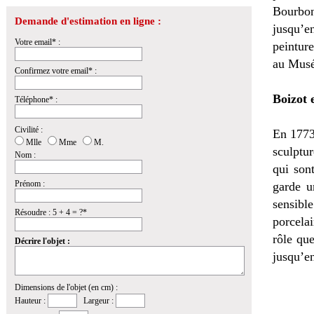
Bourbon
Demande d'estimation en ligne :
jusqu’e
Votre email* :
peintur
au Musé
Confirmez votre email* :
Boizot 
Téléphone* :
Civilité :
En 1773,
Mlle
Mme
M.
sculptu
Nom :
qui son
Prénom :
garde u
sensibl
Résoudre : 5 + 4 = ?*
porcela
rôle que
Décrire l'objet :
jusqu’e
Dimensions de l'objet (en cm) :
Hauteur :
Largeur :