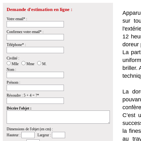
Demande d'estimation en ligne :
Apparue
Votre email* :
sur to
l'extér
Confirmez votre email* :
12 heur
doreur 
Téléphone* :
La part
Civilité :
uniform
Mlle
Mme
M.
briller
Nom :
techniq
Prénom :
La dor
Résoudre : 5 + 4 = ?*
pouvan
confère
Décrire l'objet :
C’est u
success
Dimensions de l'objet (en cm) :
la fine
Hauteur :
Largeur :
au tra