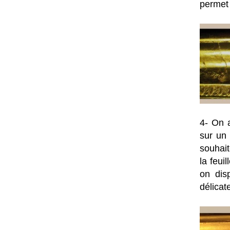
permet 
4- On a
sur un 
souhait
la feui
on dis
délicat