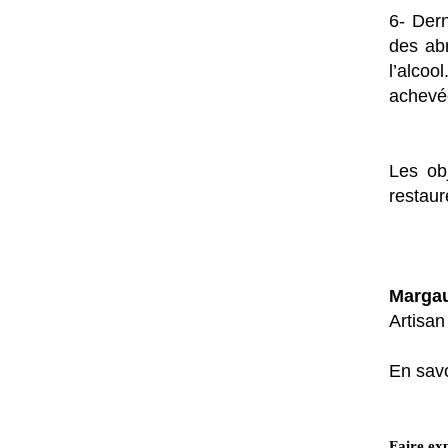
6- Dern
des abr
l’alcoo
achevé
Les ob
restaur
Marga
Artisan
En savo
Faire exp