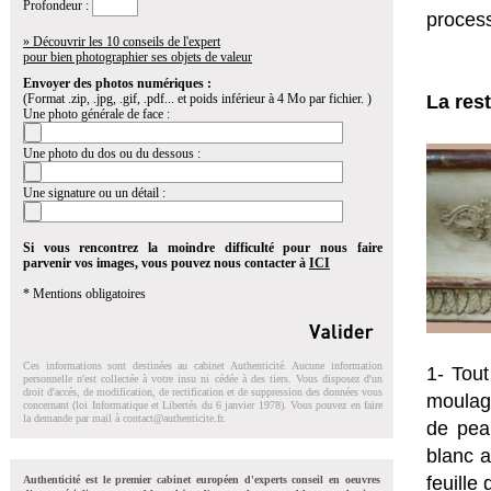
Profondeur :
proces
» Découvrir les 10 conseils de l'expert
pour bien photographier ses objets de valeur
Envoyer des photos numériques :
(Format .zip, .jpg, .gif, .pdf... et poids inférieur à 4 Mo par fichier. )
La res
Une photo générale de face :
Une photo du dos ou du dessous :
Une signature ou un détail :
Si vous rencontrez la moindre difficulté pour nous faire
parvenir vos images, vous pouvez nous contacter à
ICI
* Mentions obligatoires
Ces informations sont destinées au cabinet Authenticité. Aucune information
1- Tout
personnelle n'est collectée à votre insu ni cédée à des tiers. Vous disposez d'un
droit d'accés, de modification, de rectification et de suppression des données vous
moulage
concernant (loi Informatique et Libertés du 6 janvier 1978). Vous pouvez en faire
la demande par mail à
contact@authenticite.fr
.
de pea
blanc a
feuille
Authenticité est le premier cabinet européen d'experts conseil en oeuvres