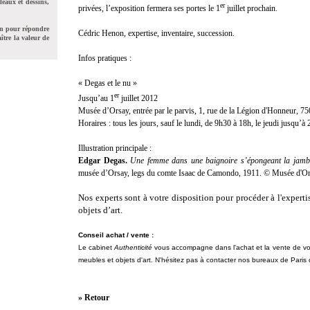
leaux et dessins,
er
privées, l’exposition fermera ses portes le 1
juillet prochain.
on pour répondre
Cédric Henon, expertise, inventaire, succession.
ître la valeur de
Infos pratiques :
« Degas et le nu »
er
Jusqu’au 1
juillet 2012
Musée d’Orsay, entrée par le parvis, 1, rue de la Légion d'Honneur, 75
Horaires : tous les jours, sauf le lundi, de 9h30 à 18h, le jeudi jusqu’à
Illustration principale :
Edgar Degas.
Une femme dans une baignoire s’épongeant la jamb
musée d’Orsay, legs du comte Isaac de Camondo, 1911. © Musée d'Ors
Nos experts sont à votre disposition pour procéder à l'experti
objets d’art.
Conseil achat / vente :
Le cabinet
Authenticité
vous accompagne dans l'achat et la vente de vo
meubles et objets d'art. N'hésitez pas à contacter nos bureaux de Pari
» Retour