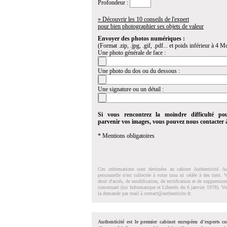
Profondeur :
» Découvrir les 10 conseils de l'expert
pour bien photographier ses objets de valeur
Envoyer des photos numériques :
(Format .zip, .jpg, .gif, .pdf... et poids inférieur à 4 Mo
Une photo générale de face :
Une photo du dos ou du dessous :
Une signature ou un détail :
Si vous rencontrez la moindre difficulté po
parvenir vos images, vous pouvez nous contacter
* Mentions obligatoires
Ces informations sont destinées au cabinet Authenticité. A
personnelle n'est collectée à votre insu ni cédée à des tiers.
droit d'accés, de modification, de rectification et de suppressi
concernant (loi Informatique et Libertés du 6 janvier 1978). V
la demande par mail à
contact@authenticite.fr
.
Authenticité est le premier cabinet européen d'experts co