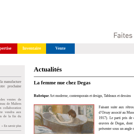
pertise
Inventaire
Vente
Actualités
 la manufacture
La femme nue chez Degas
tre prochaine
Rubrique
Art moderne, contemporain et design
,
Tableaux et dessins
des ventes de
teau de Maîtres
Faisant suite aux rétr
n collaboration
uite vendra aux
d’Orsay associé au Mus
on de la fin du
1917). Le parti pris de 
œuvres de Degas, dont l
» En savoir plus
présenter sous un angle 