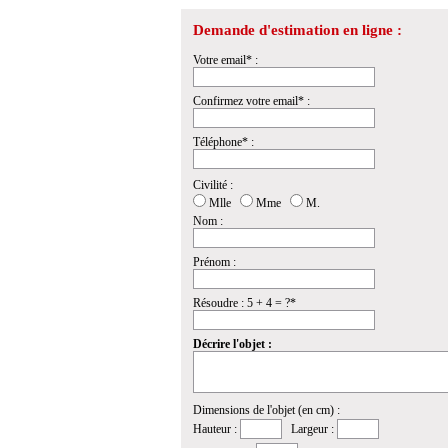
Demande d'estimation en ligne :
Votre email* :
Confirmez votre email* :
Téléphone* :
Civilité :
Mlle
Mme
M.
Nom :
Prénom :
Résoudre : 5 + 4 = ?*
Décrire l'objet :
Dimensions de l'objet (en cm) :
Hauteur :
Largeur :