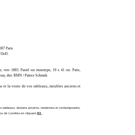
007 Paris
 21h45.
e
, vers 1883. Pastel sur monotype, 19 x 41 cm. Paris,
ay, dist. RMN / Patrice Schmidt.
se et la vente de vos tableaux, meubles anciens et
s tableaux, dessins anciens, modernes et contemporains,
s ou de Londres en cliquant
ICI
.