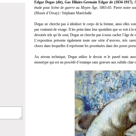
Edgar Degas (dit), Gas Hilaire-Germain Edgar de (1834-1917)
, 
étude pour
Scène de guerre au Moyen Âge,
1863-65. Pierre noire s
(Musée d’Orsay) / Stéphane Maréchalle
Degas ne cherche pas à idéaliser le corps de la femme, ainsi elles son
pas vraiment de visage. Il les peint dans leur quotidien que se soit à la 
dessinés tels qu’ils sont, Degas ne cherche pas à nous cacher l’âge de 
L’exposition présente également toute une série d’œuvres, très ra
closes dans lesquelles il représente les prostituées dans des poses por
Au niveau technique, Degas utilise le dessin et le pastel mais auss
monotype qui est un procédé d’estampe sans gravure aux subtils clair-