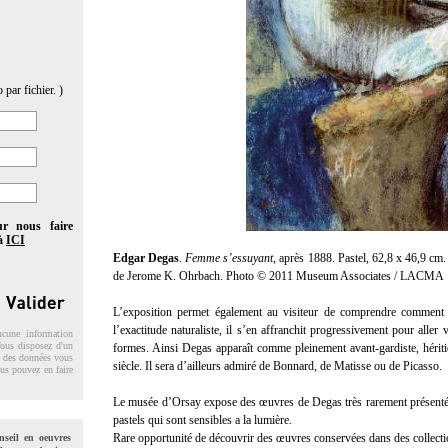
 par fichier. )
ur nous faire
 à
ICI
Edgar Degas
. Femme s’essuyant
, après 1888. Pastel, 62,8 x 46,9 
de Jerome K. Ohrbach. Photo © 2011 Museum Associates / LACMA
L’exposition permet également au visiteur de comprendre comment 
l’exactitude naturaliste, il s’en affranchit progressivement pour alle
ucune information
 Vous disposez d'un
formes. Ainsi Degas apparaît comme pleinement avant-gardiste, hériti
on des données vous
siècle. Il sera d’ailleurs admiré de Bonnard, de Matisse ou de Picasso.
ous pouvez en faire
Le musée d’Orsay expose des œuvres de Degas très rarement présentées a
pastels qui sont sensibles a la lumière.
Rare opportunité de découvrir des œuvres conservées dans des collectio
nseil en oeuvres