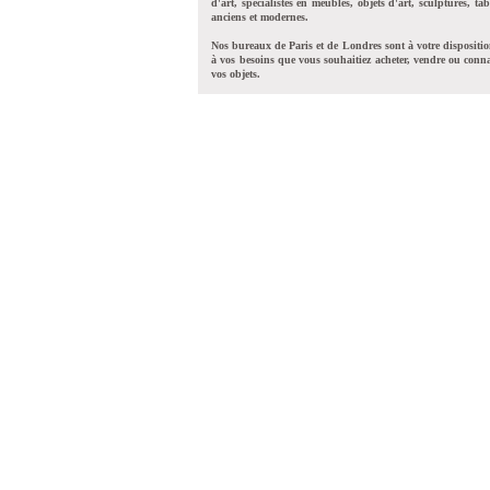
d'art, spécialistes en meubles, objets d'art, sculptures, tab
anciens et modernes.
Nos bureaux de Paris et de Londres sont à votre dispositi
à vos besoins que vous souhaitiez acheter, vendre ou conna
vos objets.