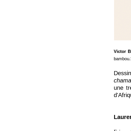
Victor B
bambou.S
Dessi
chama
une tr
d'Afri
Laure