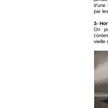
d'une 
par les
3- Hor
On pou
conte
vieille