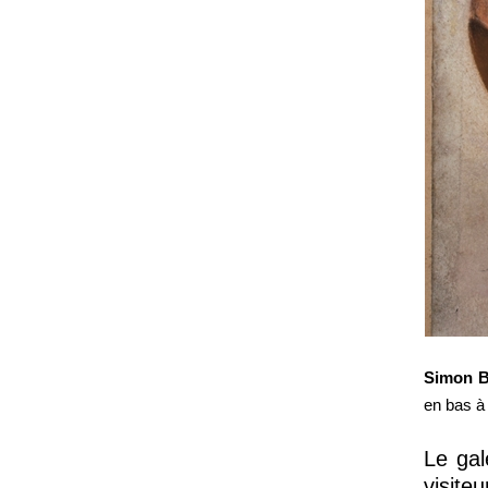
Simon 
en bas à
Le gal
visite