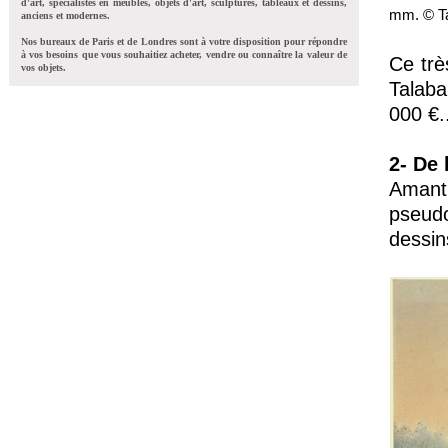
d'art, spécialistes en meubles, objets d'art, sculptures, tableaux et dessins,
mm. © Tal
anciens et modernes.
Nos bureaux de Paris et de Londres sont à votre disposition pour répondre
à vos besoins que vous souhaitiez acheter, vendre ou connaître la valeur de
Ce trè
vos objets.
Talaba
000 €.
2- De
Amant
pseud
dessin