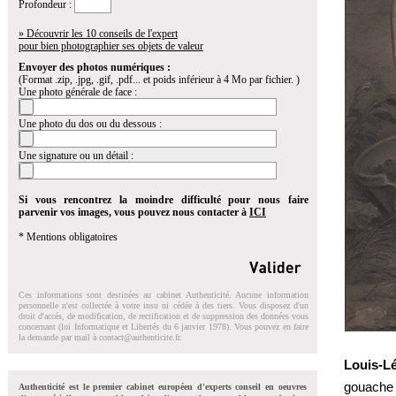
Profondeur :
» Découvrir les 10 conseils de l'expert
pour bien photographier ses objets de valeur
Envoyer des photos numériques :
(Format .zip, .jpg, .gif, .pdf... et poids inférieur à 4 Mo par fichier. )
Une photo générale de face :
Une photo du dos ou du dessous :
Une signature ou un détail :
Si vous rencontrez la moindre difficulté pour nous faire
parvenir vos images, vous pouvez nous contacter à
ICI
* Mentions obligatoires
Ces informations sont destinées au cabinet Authenticité. Aucune information
personnelle n'est collectée à votre insu ni cédée à des tiers. Vous disposez d'un
droit d'accés, de modification, de rectification et de suppression des données vous
concernant (loi Informatique et Libertés du 6 janvier 1978). Vous pouvez en faire
la demande par mail à
contact@authenticite.fr
.
Louis-L
gouache 
Authenticité est le premier cabinet européen d'experts conseil en oeuvres