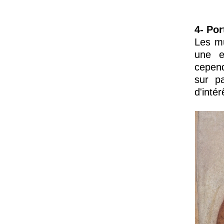
4- Por
Les mu
une e
cepend
sur p
d'intér