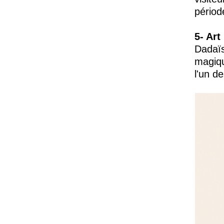
périod
5- Art
Dadaïst
magiqu
l'un d