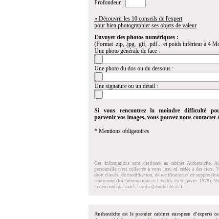
Profondeur :
» Découvrir les 10 conseils de l'expert
pour bien photographier ses objets de valeur
Envoyer des photos numériques :
(Format .zip, .jpg, .gif, .pdf... et poids inférieur à 4 Mo
Une photo générale de face :
Une photo du dos ou du dessous :
Une signature ou un détail :
Si vous rencontrez la moindre difficulté po
parvenir vos images, vous pouvez nous contacter
* Mentions obligatoires
Ces informations sont destinées au cabinet Authenticité. A
personnelle n'est collectée à votre insu ni cédée à des tiers.
droit d'accés, de modification, de rectification et de suppressi
concernant (loi Informatique et Libertés du 6 janvier 1978). V
la demande par mail à
contact@authenticite.fr
.
Authenticité est le premier cabinet européen d'experts co