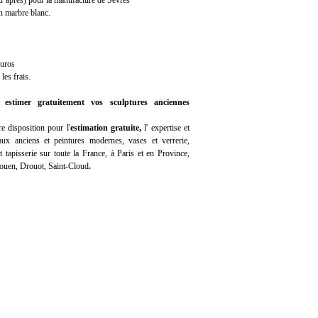
après) pour la manufacture de Sèvres
n marbre blanc.
euros
les frais.
 estimer gratuitement vos sculptures anciennes
e disposition pour l'
estimation gratuite
,
l'
expertise
et
ux anciens et peintures modernes, vases et verrerie,
 tapisserie sur toute la France, à Paris et en Province,
Rouen, Drouot, Saint-Cloud
.