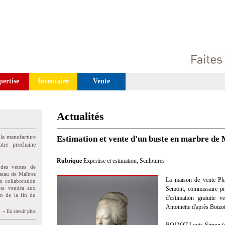
pertise
Inventaire
Vente
Actualités
 la manufacture
Estimation et vente d'un buste en marbre de
tre prochaine
Rubrique
Expertise et estimation
,
Sculptures
des ventes de
teau de Maîtres
La maison de vente Phi
n collaboration
uite vendra aux
Semont, commissaire pris
on de la fin du
d'estimation gratuite
Antoinette d'après Boizo
» En savoir plus