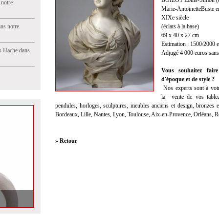
BOIZOT Louis-Simon (d’
 notre
Marie-AntoinetteBuste e
XIXe siècle
ns notre
(éclats à la base)
69 x 40 x 27 cm
Estimation : 1500/2000 
s Hache dans
Adjugé 4 000 euros sans 
Vous souhaitez faire
d'époque et de style ?
Nos experts sont à votr
la
vente
de vos tablea
pendules, horloges, sculptures, meubles anciens et design, bronzes et
Bordeaux, Lille, Nantes, Lyon, Toulouse, Aix-en-Provence, Orléans, 
» Retour