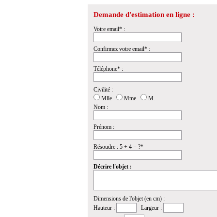
Demande d'estimation en ligne :
Votre email* :
Confirmez votre email* :
Téléphone* :
Civilité :
Mlle
Mme
M.
Nom :
Prénom :
Résoudre : 5 + 4 = ?*
Décrire l'objet :
Dimensions de l'objet (en cm) :
Hauteur :
Largeur :