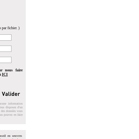
 par fichier. )
ur nous faire
 à
ICI
ucune information
 Vous disposez d'un
on des données vous
ous pouvez en faire
nseil en oeuvres