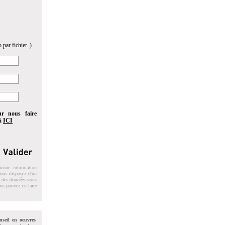
 par fichier. )
ur nous faire
 à
ICI
ucune information
 Vous disposez d'un
on des données vous
ous pouvez en faire
nseil en oeuvres