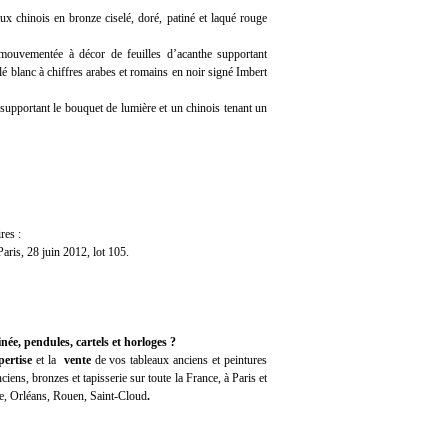
x chinois en bronze ciselé, doré, patiné et laqué rouge
 mouvementée à décor de feuilles d’acanthe supportant
lé blanc à chiffres arabes et romains en noir signé Imbert
supportant le bouquet de lumière et un chinois tenant un
res :
ris, 28 juin 2012, lot 105.
ée, pendules, cartels et horloges ?
ertise
et la
vente
de vos tableaux anciens et peintures
iens, bronzes et tapisserie sur toute la France, à Paris et
e, Orléans, Rouen, Saint-Cloud
.