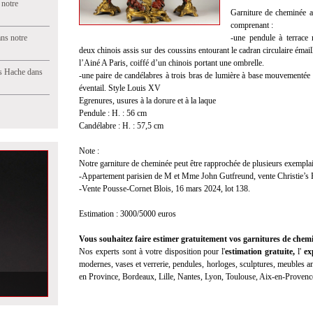
 notre
Garniture de cheminée au
comprenant :
ns notre
-une pendule à terrace
deux chinois assis sur des coussins entourant le cadran circulaire émail
l’Ainé A Paris, coiffé d’un chinois portant une ombrelle.
s Hache dans
-une paire de candélabres à trois bras de lumière à base mouvementée 
éventail. Style Louis XV
Egrenures, usures à la dorure et à la laque
Pendule : H. : 56 cm
Candélabre : H. : 57,5 cm
Note :
Notre garniture de cheminée peut être rapprochée de plusieurs exemplai
-Appartement parisien de M et Mme John Gutfreund, vente Christie’s Pa
-Vente Pousse-Cornet Blois, 16 mars 2024, lot 138.
Estimation : 3000/5000 euros
Vous souhaitez faire estimer gratuitement vos garnitures de chemin
Nos experts sont à votre disposition pour l'
estimation gratuite,
l'
exp
modernes, vases et verrerie, pendules, horloges, sculptures, meubles anc
en Province, Bordeaux, Lille, Nantes, Lyon, Toulouse, Aix-en-Provenc