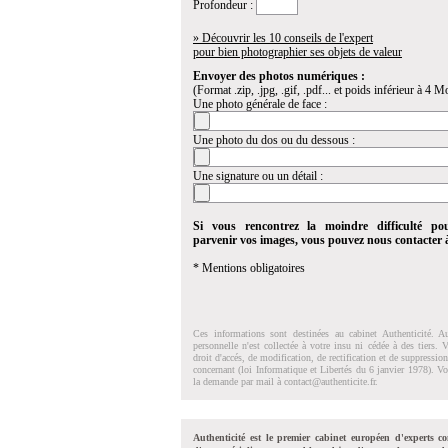
Profondeur :
» Découvrir les 10 conseils de l'expert
pour bien photographier ses objets de valeur
Envoyer des photos numériques :
(Format .zip, .jpg, .gif, .pdf... et poids inférieur à 4 Mo
Une photo générale de face :
Une photo du dos ou du dessous :
Une signature ou un détail :
Si vous rencontrez la moindre difficulté po
parvenir vos images, vous pouvez nous contacter
* Mentions obligatoires
Ces informations sont destinées au cabinet Authenticité. A
personnelle n'est collectée à votre insu ni cédée à des tiers.
droit d'accés, de modification, de rectification et de suppressi
concernant (loi Informatique et Libertés du 6 janvier 1978). V
la demande par mail à
contact@authenticite.fr
.
Authenticité est le premier cabinet européen d'experts co