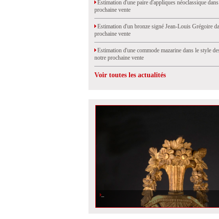
Estimation d'une paire d'appliques néoclassique dans
prochaine vente
Estimation d'un bronze signé Jean-Louis Grégoire da
prochaine vente
Estimation d'une commode mazarine dans le style de
notre prochaine vente
Voir toutes les actualités