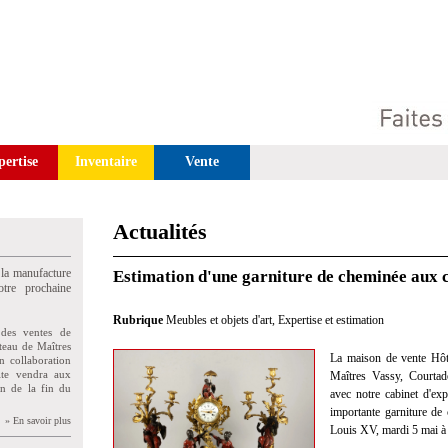
pertise
Inventaire
Vente
Actualités
 la manufacture
Estimation d'une garniture de cheminée aux c
tre prochaine
Rubrique
Meubles et objets d'art
,
Expertise et estimation
des ventes de
teau de Maîtres
La maison de vente Hôt
n collaboration
uite vendra aux
Maîtres Vassy, Courtad
on de la fin du
avec notre cabinet d'exp
importante garniture de
» En savoir plus
Louis XV, mardi 5 mai à