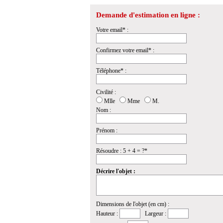
Demande d'estimation en ligne :
Votre email* :
Confirmez votre email* :
Téléphone* :
Civilité :
Mlle
Mme
M.
Nom :
Prénom :
Résoudre : 5 + 4 = ?*
Décrire l'objet :
Dimensions de l'objet (en cm) :
Hauteur :
Largeur :