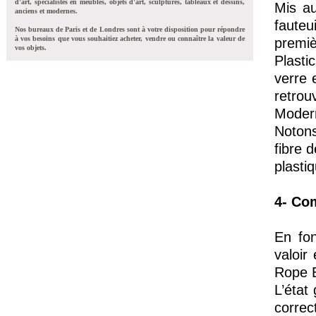
d'art, spécialistes en meubles, objets d'art, sculptures, tableaux et dessins,
Mis au
anciens et modernes.
fauteu
Nos bureaux de Paris et de Londres sont à votre disposition pour répondre
à vos besoins que vous souhaitiez acheter, vendre ou connaître la valeur de
premi
vos objets.
Plasti
verre 
retro
Modern
Notons
fibre 
plasti
4- Co
En fon
valoir
Rope E
L’état
corre