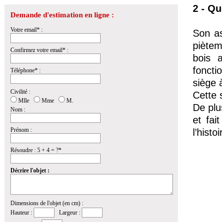
2 - Qu
Demande d'estimation en ligne :
Votre email* :
Son as
piètem
Confirmez votre email* :
bois 
foncti
Téléphone* :
siège 
Civilité :
Cette 
Mlle
Mme
M.
De plu
Nom :
et fai
Prénom :
l’histoi
Résoudre : 5 + 4 = ?*
Décrire l'objet :
Dimensions de l'objet (en cm) :
Hauteur :
Largeur :