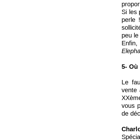
propor
Si les
perle 
sollic
peu le 
Enfin,
Elepha
5- Où 
Le fa
vente 
XXème 
vous p
de déc
Charl
Spécia