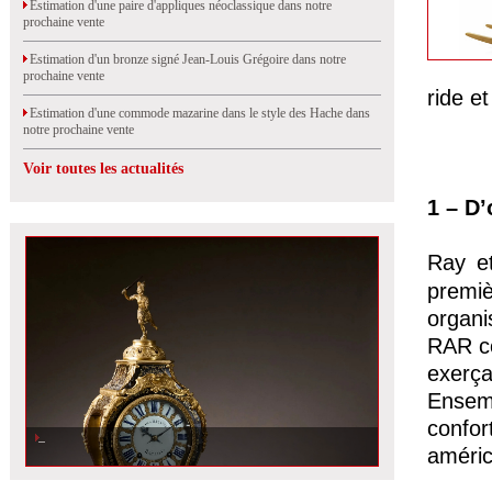
Estimation d'une paire d'appliques néoclassique dans notre
prochaine vente
Estimation d'un bronze signé Jean-Louis Grégoire dans notre
prochaine vente
ride e
Estimation d'une commode mazarine dans le style des Hache dans
notre prochaine vente
Voir toutes les actualités
1 – D’
Ray e
premiè
organ
RAR co
exerça
Ensemb
confo
Estimation d\'un cartel en marqueterie Boulle dans notre prochaine vente
améric