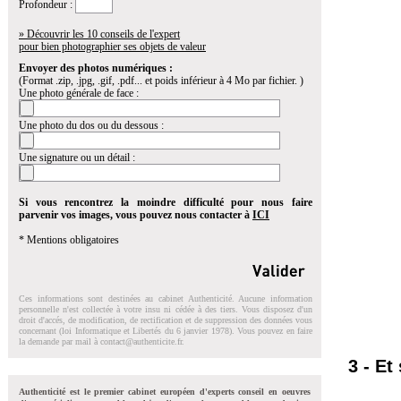
Profondeur :
» Découvrir les 10 conseils de l'expert
pour bien photographier ses objets de valeur
Envoyer des photos numériques :
(Format .zip, .jpg, .gif, .pdf... et poids inférieur à 4 Mo par fichier. )
Une photo générale de face :
Une photo du dos ou du dessous :
Une signature ou un détail :
Si vous rencontrez la moindre difficulté pour nous faire
parvenir vos images, vous pouvez nous contacter à
ICI
* Mentions obligatoires
Ces informations sont destinées au cabinet Authenticité. Aucune information
personnelle n'est collectée à votre insu ni cédée à des tiers. Vous disposez d'un
droit d'accés, de modification, de rectification et de suppression des données vous
concernant (loi Informatique et Libertés du 6 janvier 1978). Vous pouvez en faire
la demande par mail à
contact@authenticite.fr
.
3 - Et
Authenticité est le premier cabinet européen d'experts conseil en oeuvres