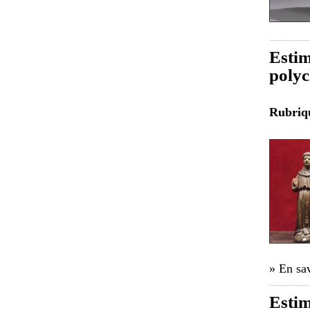
Estim
poly
Rubri
» En sav
Estim