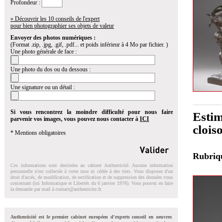
Profondeur :
» Découvrir les 10 conseils de l'expert
pour bien photographier ses objets de valeur
Envoyer des photos numériques :
(Format .zip, .jpg, .gif, .pdf... et poids inférieur à 4 Mo par fichier. )
Une photo générale de face :
Une photo du dos ou du dessous :
Une signature ou un détail :
Si vous rencontrez la moindre difficulté pour nous faire
Estim
parvenir vos images, vous pouvez nous contacter à
ICI
clois
* Mentions obligatoires
Rubri
Ces informations sont destinées au cabinet Authenticité. Aucune information
personnelle n'est collectée à votre insu ni cédée à des tiers. Vous disposez d'un
droit d'accés, de modification, de rectification et de suppression des données vous
concernant (loi Informatique et Libertés du 6 janvier 1978). Vous pouvez en faire
la demande par mail à
contact@authenticite.fr
.
Authenticité est le premier cabinet européen d'experts conseil en oeuvres