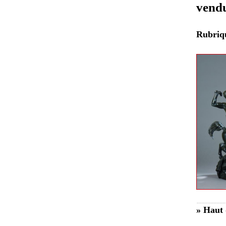
vend
Rubri
» Haut 