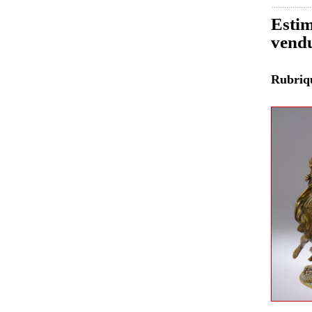
Estim
vend
Rubri