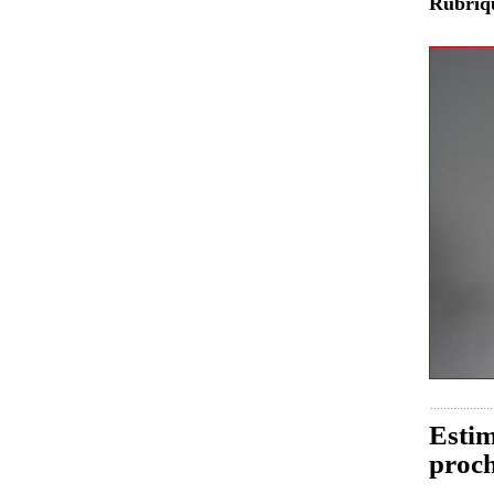
Rubri
Estim
proch