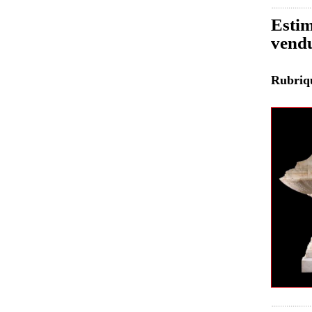
Estim
vend
Rubri