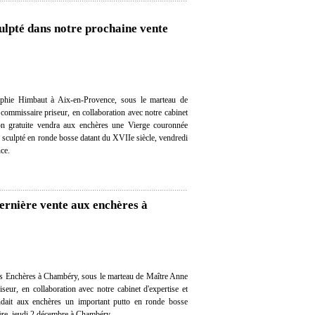
culpté dans notre prochaine vente
phie Himbaut à Aix-en-Provence, sous le marteau de
ommissaire priseur, en collaboration avec notre cabinet
tion gratuite vendra aux enchères une Vierge couronnée
s sculpté en ronde bosse datant du XVIIe siècle, vendredi
ce.
ernière vente aux enchères à
s Enchères à Chambéry, sous le marteau de Maître Anne
seur, en collaboration avec notre cabinet d'expertise et
endait aux enchères un important putto en ronde bosse
ère, jeudi 2 décembre à Chambéry.