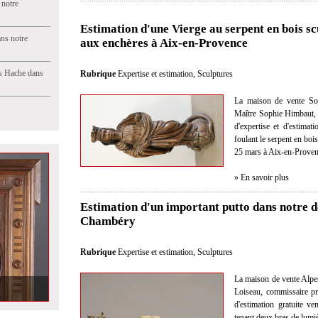
 notre
Estimation d'une Vierge au serpent en bois s
ns notre
aux enchères à Aix-en-Provence
s Hache dans
Rubrique
Expertise et estimation
,
Sculptures
La maison de vente So
Maître Sophie Himbaut, c
d'expertise et d'estima
foulant le serpent en boi
25 mars à Aix-en-Proven
» En savoir plus
Estimation d'un important putto dans notre d
Chambéry
Rubrique
Expertise et estimation
,
Sculptures
La maison de vente Alpe
chaise, dans
Loiseau, commissaire pri
d'estimation gratuite v
tenant deux bras de lumi