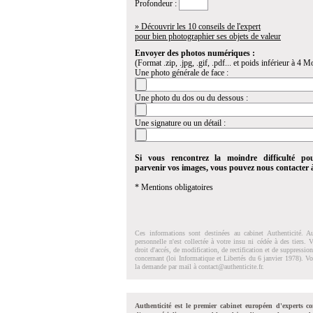
Profondeur :
» Découvrir les 10 conseils de l'expert
pour bien photographier ses objets de valeur
Envoyer des photos numériques :
(Format .zip, .jpg, .gif, .pdf... et poids inférieur à 4 Mo
Une photo générale de face :
Une photo du dos ou du dessous :
Une signature ou un détail :
Si vous rencontrez la moindre difficulté po
parvenir vos images, vous pouvez nous contacter
* Mentions obligatoires
Ces informations sont destinées au cabinet Authenticité. A
personnelle n'est collectée à votre insu ni cédée à des tiers.
droit d'accés, de modification, de rectification et de suppressi
concernant (loi Informatique et Libertés du 6 janvier 1978). V
la demande par mail à
contact@authenticite.fr
.
Authenticité est le premier cabinet européen d'experts co