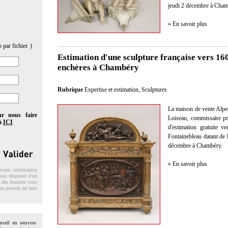
jeudi 2 décembre à Cham
» En savoir plus
 par fichier. )
Estimation d'une sculpture française vers 16
enchères à Chambéry
Rubrique
Expertise et estimation
,
Sculptures
La maison de vente Alpe
ur nous faire
Loiseau, commissaire pri
 à
ICI
d'estimation gratuite 
Fontainebleau datant de l
décembre à Chambéry.
» En savoir plus
ucune information
 Vous disposez d'un
on des données vous
ous pouvez en faire
nseil en oeuvres