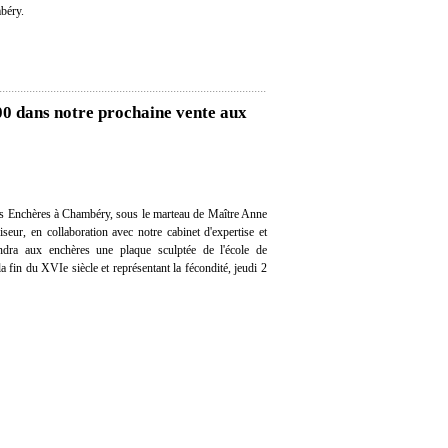
béry.
00 dans notre prochaine vente aux
s Enchères à Chambéry, sous le marteau de Maître Anne
seur, en collaboration avec notre cabinet d'expertise et
vendra aux enchères une plaque sculptée de l'école de
a fin du XVIe siècle et représentant la fécondité, jeudi 2