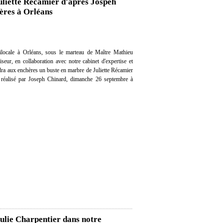
uliette Récamier d'après Jospeh
ères à Orléans
locale à Orléans, sous le marteau de Maître Mathieu
eur, en collaboration avec notre cabinet d'expertise et
ndra aux enchères un buste en marbre de Juliette Récamier
e réalisé par Joseph Chinard, dimanche 26 septembre à
Julie Charpentier dans notre