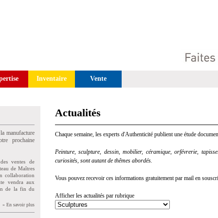
pertise
Inventaire
Vente
Actualités
 la manufacture
Chaque semaine, les experts d'Authenticité publient une étude document
tre prochaine
Peinture, sculpture, dessin, mobilier, céramique, orfévrerie, tapisseri
curiosités, sont autant de thêmes abordés.
des ventes de
teau de Maîtres
n collaboration
Vous pouvez recevoir ces informations gratuitement par mail en souscriva
uite vendra aux
on de la fin du
Afficher les actualités par rubrique
» En savoir plus