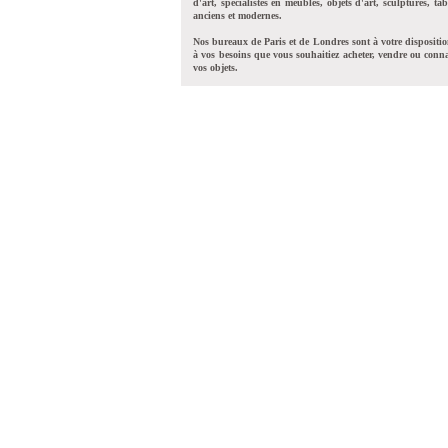
d'art, spécialistes en meubles, objets d'art, sculptures, tab
anciens et modernes.
Nos bureaux de Paris et de Londres sont à votre dispositi
à vos besoins que vous souhaitiez acheter, vendre ou conna
vos objets.