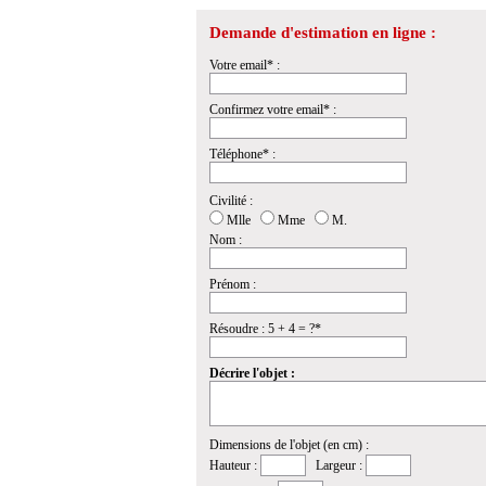
Demande d'estimation en ligne :
Votre email* :
Confirmez votre email* :
Téléphone* :
Civilité :
Mlle
Mme
M.
Nom :
Prénom :
Résoudre : 5 + 4 = ?*
Décrire l'objet :
Dimensions de l'objet (en cm) :
Hauteur :
Largeur :