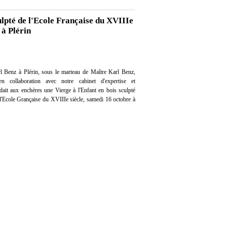
ulpté de l'Ecole Française du XVIIIe
 à Plérin
l Benz à Plérin, sous le marteau de Maître Karl Benz,
en collaboration avec notre cabinet d'expertise et
ndait aux enchères une Vierge à l'Enfant en bois sculpté
e l'Ecole Grançaise du XVIIIe siècle, samedi 16 octobre à