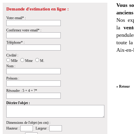
Vous so
Demande d'estimation en ligne :
anciens
Votre email* :
Nos exp
la
vent
Confirmez votre email* :
pendules
toute l
Téléphone* :
Aix-en-
Civilité :
Mlle
Mme
M.
Nom :
Prénom :
» Retour
Résoudre : 5 + 4 = ?*
Décrire l'objet :
Dimensions de l'objet (en cm) :
Hauteur :
Largeur :