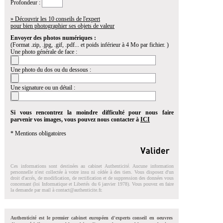
Profondeur :
» Découvrir les 10 conseils de l'expert
pour bien photographier ses objets de valeur
Envoyer des photos numériques :
(Format .zip, .jpg, .gif, .pdf... et poids inférieur à 4 Mo par fichier. )
Une photo générale de face :
Une photo du dos ou du dessous :
Une signature ou un détail :
Si vous rencontrez la moindre difficulté pour nous faire
parvenir vos images, vous pouvez nous contacter à
ICI
* Mentions obligatoires
Ces informations sont destinées au cabinet Authenticité. Aucune information
personnelle n'est collectée à votre insu ni cédée à des tiers. Vous disposez d'un
droit d'accés, de modification, de rectification et de suppression des données vous
concernant (loi Informatique et Libertés du 6 janvier 1978). Vous pouvez en faire
la demande par mail à
contact@authenticite.fr
.
Authenticité est le premier cabinet européen d'experts conseil en oeuvres