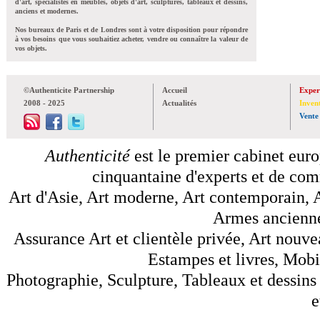
d'art, spécialistes en meubles, objets d'art, sculptures, tableaux et dessins,
anciens et modernes.
Nos bureaux de Paris et de Londres sont à votre disposition pour répondre
à vos besoins que vous souhaitiez acheter, vendre ou connaître la valeur de
vos objets.
©Authenticite Partnership
Accueil
Exper
2008 - 2025
Actualités
Inven
Vente
Authenticité
est le premier cabinet euro
cinquantaine d'experts et de comm
Art d'Asie, Art moderne, Art contemporain, A
Armes anciennes
Assurance Art et clientèle privée, Art nouve
Estampes et livres, Mobil
Photographie, Sculpture, Tableaux et dessins 
e