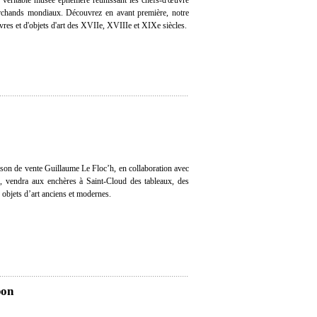
n véritable musée éphémère réunissant les chefs-d'œuvre
rchands mondiaux. Découvrez en avant première, notre
res et d'objets d'art des XVIIe, XVIIIe et XIXe siècles.
son de vente Guillaume Le Floc’h, en collaboration avec
se, vendra aux enchères à Saint-Cloud des tableaux, des
 objets d’art anciens et modernes.
pon