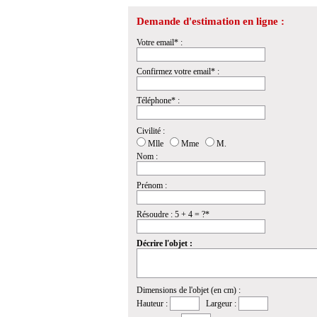
Demande d'estimation en ligne :
Votre email* :
Confirmez votre email* :
Téléphone* :
Civilité :
Mlle
Mme
M.
Nom :
Prénom :
Résoudre : 5 + 4 = ?*
Décrire l'objet :
Dimensions de l'objet (en cm) :
Hauteur :
Largeur :