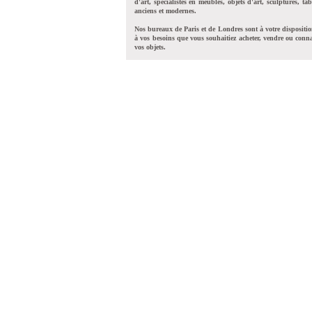
d'art, spécialistes en meubles, objets d'art, sculptures, tab
anciens et modernes.
Nos bureaux de Paris et de Londres sont à votre dispositi
à vos besoins que vous souhaitiez acheter, vendre ou conna
vos objets.