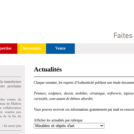
pertise
Inventaire
Vente
Actualités
 la manufacture
Chaque semaine, les experts d'Authenticité publient une étude document
tre prochaine
Peinture, sculpture, dessin, mobilier, céramique, orfévrerie, tapisseri
curiosités, sont autant de thêmes abordés.
des ventes de
teau de Maîtres
n collaboration
Vous pouvez recevoir ces informations gratuitement par mail en souscriva
uite vendra aux
on de la fin du
Afficher les actualités par rubrique
» En savoir plus