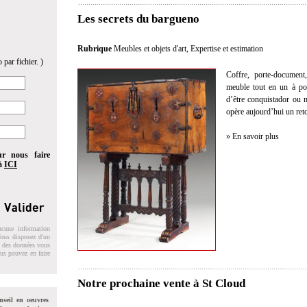
Les secrets du bargueno
Rubrique
Meubles et objets d'art
,
Expertise et estimation
 par fichier. )
Coffre, porte-document,
meuble tout en un à po
d’être conquistador ou m
opère aujourd’hui un ret
» En savoir plus
ur nous faire
 à
ICI
ucune information
 Vous disposez d'un
on des données vous
ous pouvez en faire
Notre prochaine vente à St Cloud
nseil en oeuvres