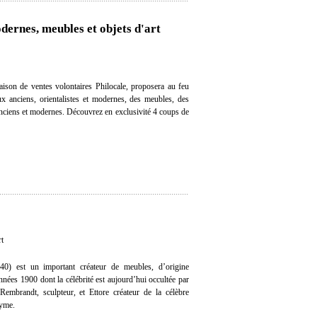
dernes, meubles et objets d'art
aison de ventes volontaires Philocale, proposera au feu
ux anciens, orientalistes et modernes, des meubles, des
 anciens et modernes. Découvrez en exclusivité 4 coups de
rt
40) est un important créateur de meubles, d’origine
 années 1900 dont la célébrité est aujourd’hui occultée par
 Rembrandt, sculpteur, et Ettore créateur de la célèbre
nyme.