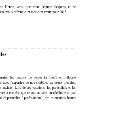
ic Henon, ainsi que toute l'équipe d'experts et de
icité, vous offrent leurs meilleurs vœux pour 2015.
cles
rnier, les maisons de ventes Le Floc'h et Philocale
es avec l'expertise de notre cabinet, de beaux meubles,
rt anciens. Lors de ses vacations, les particuliers et les
ux à enchérir que ce soit en salle, au téléphone ou par
 duel particulier / professionnel: des estimations hautes