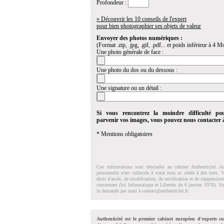
Profondeur :
» Découvrir les 10 conseils de l'expert
pour bien photographier ses objets de valeur
Envoyer des photos numériques :
(Format .zip, .jpg, .gif, .pdf... et poids inférieur à 4 Mo
Une photo générale de face :
Une photo du dos ou du dessous :
Une signature ou un détail :
Si vous rencontrez la moindre difficulté po
parvenir vos images, vous pouvez nous contacter
* Mentions obligatoires
Ces informations sont destinées au cabinet Authenticité. A
personnelle n'est collectée à votre insu ni cédée à des tiers.
droit d'accés, de modification, de rectification et de suppressi
concernant (loi Informatique et Libertés du 6 janvier 1978). V
la demande par mail à
contact@authenticite.fr
.
Authenticité est le premier cabinet européen d'experts co