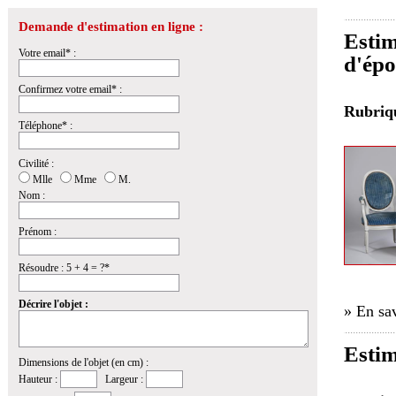
Demande d'estimation en ligne :
Estim
Votre email* :
d'épo
Confirmez votre email* :
Rubri
Téléphone* :
Civilité :
Mlle
Mme
M.
Nom :
Prénom :
Résoudre : 5 + 4 = ?*
Décrire l'objet :
» En sav
Estim
Dimensions de l'objet (en cm) :
Hauteur :
Largeur :