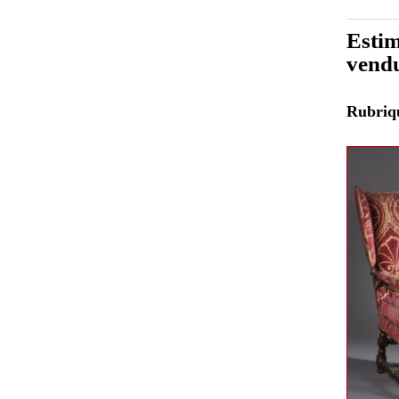
Estim
vend
Rubri