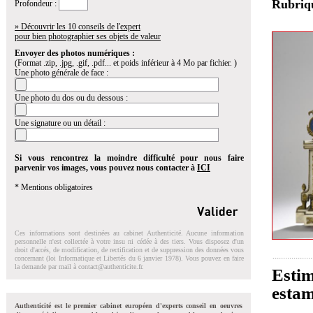
Rubri
Profondeur :
» Découvrir les 10 conseils de l'expert
pour bien photographier ses objets de valeur
Envoyer des photos numériques :
(Format .zip, .jpg, .gif, .pdf... et poids inférieur à 4 Mo par fichier. )
Une photo générale de face :
Une photo du dos ou du dessous :
Une signature ou un détail :
Si vous rencontrez la moindre difficulté pour nous faire
parvenir vos images, vous pouvez nous contacter à
ICI
* Mentions obligatoires
Ces informations sont destinées au cabinet Authenticité. Aucune information
personnelle n'est collectée à votre insu ni cédée à des tiers. Vous disposez d'un
droit d'accés, de modification, de rectification et de suppression des données vous
concernant (loi Informatique et Libertés du 6 janvier 1978). Vous pouvez en faire
la demande par mail à
contact@authenticite.fr
.
Estim
estam
Authenticité est le premier cabinet européen d'experts conseil en oeuvres