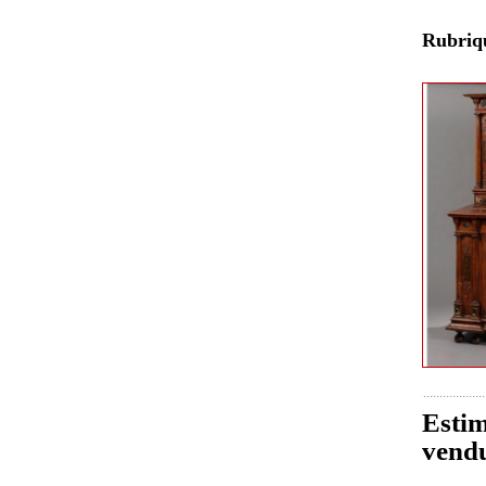
Rubri
Estim
vend