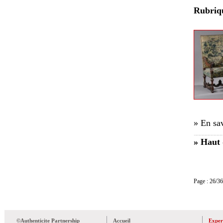
Rubri
» En sav
» Haut 
Page : 26
©Authenticite Partnership
Accueil
Exper