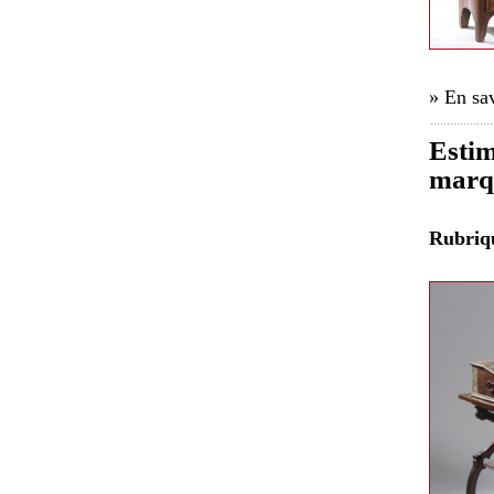
» En sav
Estim
marqu
Rubri