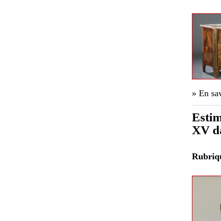
» En sav
Estim
XV da
Rubri