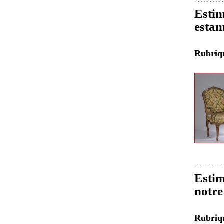
Estim
estam
Rubri
Estim
notre
Rubri