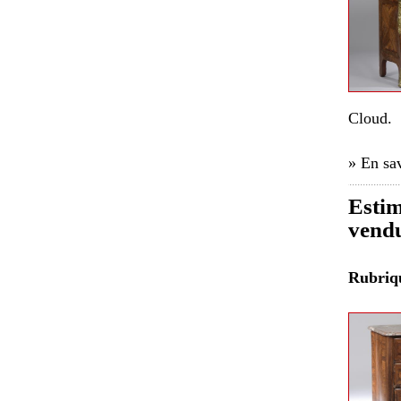
Cloud.
» En sav
Estim
vend
Rubri