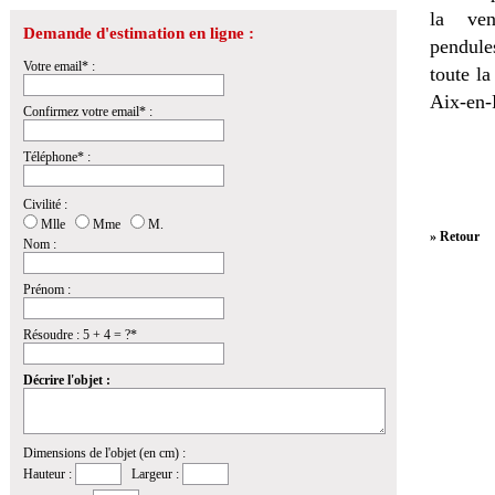
la
ven
Demande d'estimation en ligne :
pendules
Votre email* :
toute l
Aix-en-
Confirmez votre email* :
Téléphone* :
Civilité :
Mlle
Mme
M.
» Retour
Nom :
Prénom :
Résoudre : 5 + 4 = ?*
Décrire l'objet :
Dimensions de l'objet (en cm) :
Hauteur :
Largeur :