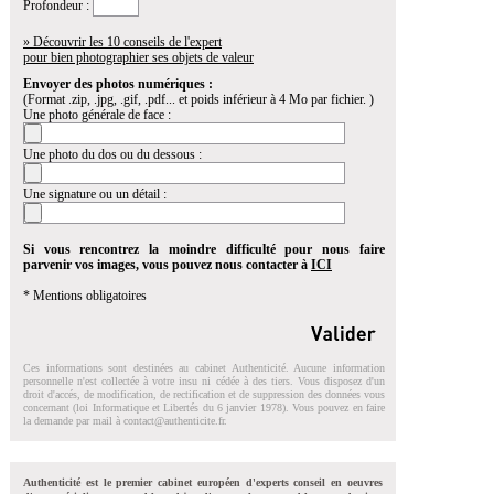
Profondeur :
» Découvrir les 10 conseils de l'expert
pour bien photographier ses objets de valeur
Envoyer des photos numériques :
(Format .zip, .jpg, .gif, .pdf... et poids inférieur à 4 Mo par fichier. )
Une photo générale de face :
Une photo du dos ou du dessous :
Une signature ou un détail :
Si vous rencontrez la moindre difficulté pour nous faire
parvenir vos images, vous pouvez nous contacter à
ICI
* Mentions obligatoires
Ces informations sont destinées au cabinet Authenticité. Aucune information
personnelle n'est collectée à votre insu ni cédée à des tiers. Vous disposez d'un
droit d'accés, de modification, de rectification et de suppression des données vous
concernant (loi Informatique et Libertés du 6 janvier 1978). Vous pouvez en faire
la demande par mail à
contact@authenticite.fr
.
Authenticité est le premier cabinet européen d'experts conseil en oeuvres