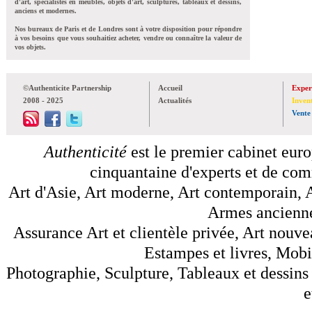
d'art, spécialistes en meubles, objets d'art, sculptures, tableaux et dessins,
anciens et modernes.
Nos bureaux de Paris et de Londres sont à votre disposition pour répondre
à vos besoins que vous souhaitiez acheter, vendre ou connaître la valeur de
vos objets.
©Authenticite Partnership
Accueil
Exper
2008 - 2025
Actualités
Inven
Vente
Authenticité
est le premier cabinet euro
cinquantaine d'experts et de comm
Art d'Asie, Art moderne, Art contemporain, A
Armes anciennes
Assurance Art et clientèle privée, Art nouve
Estampes et livres, Mobil
Photographie, Sculpture, Tableaux et dessins 
e