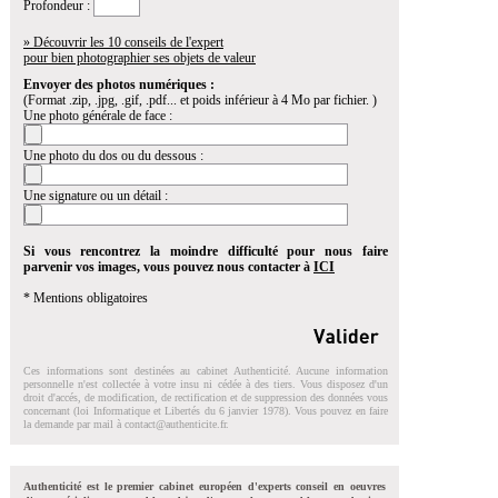
Profondeur :
» Découvrir les 10 conseils de l'expert
pour bien photographier ses objets de valeur
Envoyer des photos numériques :
(Format .zip, .jpg, .gif, .pdf... et poids inférieur à 4 Mo par fichier. )
Une photo générale de face :
Une photo du dos ou du dessous :
Une signature ou un détail :
Si vous rencontrez la moindre difficulté pour nous faire
parvenir vos images, vous pouvez nous contacter à
ICI
* Mentions obligatoires
Ces informations sont destinées au cabinet Authenticité. Aucune information
personnelle n'est collectée à votre insu ni cédée à des tiers. Vous disposez d'un
droit d'accés, de modification, de rectification et de suppression des données vous
concernant (loi Informatique et Libertés du 6 janvier 1978). Vous pouvez en faire
la demande par mail à
contact@authenticite.fr
.
Authenticité est le premier cabinet européen d'experts conseil en oeuvres