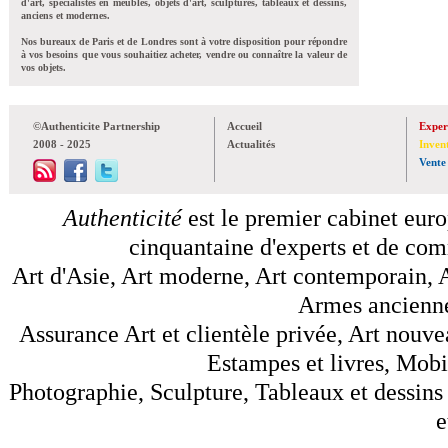
d'art, spécialistes en meubles, objets d'art, sculptures, tableaux et dessins,
anciens et modernes.
Nos bureaux de Paris et de Londres sont à votre disposition pour répondre
à vos besoins que vous souhaitiez acheter, vendre ou connaître la valeur de
vos objets.
©Authenticite Partnership
Accueil
Exper
2008 - 2025
Actualités
Inven
Vente
Authenticité
est le premier cabinet euro
cinquantaine d'experts et de comm
Art d'Asie, Art moderne, Art contemporain, A
Armes anciennes
Assurance Art et clientèle privée, Art nouve
Estampes et livres, Mobil
Photographie, Sculpture, Tableaux et dessins 
e