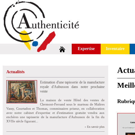
Expertise
Inventaire
Actua
Actualités
Estimation d'une tapisserie de la manufacture
Meill
royale d'Aubusson dans notre prochaine
vente
La maison de vente Hôtel des ventes de
Rubri
Clermont-Ferrand sous le marteau de Maîtres
Vassy, Courtadon et Thomas, commissaires priseur, en collaboration
avec notre cabinet d'expertise et d'estimation gratuite vendra aux
enchères une tapisserie de la manufacture d'Aubusson de la fin du
XVIIe siècle figurant...
» En savoir plus