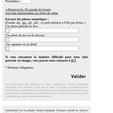
Profondeur :
» Découvrir les 10 conseils de l'expert
pour bien photographier ses objets de valeur
Envoyer des photos numériques :
(Format .zip, .jpg, .gif, .pdf... et poids inférieur à 4 Mo par fichier. )
Une photo générale de face :
Une photo du dos ou du dessous :
Une signature ou un détail :
Si vous rencontrez la moindre difficulté pour nous faire
parvenir vos images, vous pouvez nous contacter à
ICI
* Mentions obligatoires
Ces informations sont destinées au cabinet Authenticité. Aucune information
personnelle n'est collectée à votre insu ni cédée à des tiers. Vous disposez d'un
droit d'accés, de modification, de rectification et de suppression des données vous
concernant (loi Informatique et Libertés du 6 janvier 1978). Vous pouvez en faire
la demande par mail à
contact@authenticite.fr
.
Authenticité est le premier cabinet européen d'experts conseil en oeuvres