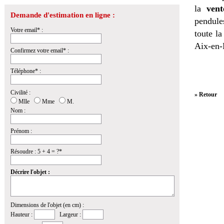
la
vent
Demande d'estimation en ligne :
pendules
Votre email* :
toute l
Aix-en-
Confirmez votre email* :
Téléphone* :
Civilité :
» Retour
Mlle
Mme
M.
Nom :
Prénom :
Résoudre : 5 + 4 = ?*
Décrire l'objet :
Dimensions de l'objet (en cm) :
Hauteur :
Largeur :