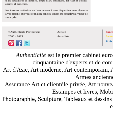
d'art, spécialistes en meubles, objets d'art, sculptures, tableaux et dessins,
anciens et modernes.
Nos bureaux de Paris et de Londres sont à votre disposition pour répondre
à vos besoins que vous souhaitiez acheter, vendre ou connaître la valeur de
vos objets.
©Authenticite Partnership
Accueil
Exper
2008 - 2025
Actualités
Inven
Vente
Authenticité
est le premier cabinet euro
cinquantaine d'experts et de comm
Art d'Asie, Art moderne, Art contemporain, A
Armes anciennes
Assurance Art et clientèle privée, Art nouve
Estampes et livres, Mobil
Photographie, Sculpture, Tableaux et dessins 
e