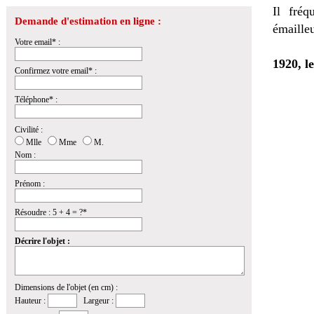
Il fréq
Demande d'estimation en ligne :
émailleu
Votre email* :
1920, l
Confirmez votre email* :
Téléphone* :
Civilité :
Mlle
Mme
M.
Nom :
Prénom :
Résoudre : 5 + 4 = ?*
Décrire l'objet :
Dimensions de l'objet (en cm) :
Hauteur :
Largeur :