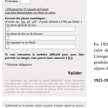
Profondeur :
» Découvrir les 10 conseils de l'expert
pour bien photographier ses objets de valeur
Envoyer des photos numériques :
(Format .zip, .jpg, .gif, .pdf... et poids inférieur à 4 Mo par fichier. )
Une photo générale de face :
Une photo du dos ou du dessous :
Une signature ou un détail :
En 1920
créer d
Si vous rencontrez la moindre difficulté pour nous faire
Limoges
parvenir vos images, vous pouvez nous contacter à
ICI
produit
* Mentions obligatoires
sépare 
1925-19
Ces informations sont destinées au cabinet Authenticité. Aucune information
personnelle n'est collectée à votre insu ni cédée à des tiers. Vous disposez d'un
droit d'accés, de modification, de rectification et de suppression des données vous
concernant (loi Informatique et Libertés du 6 janvier 1978). Vous pouvez en faire
la demande par mail à
contact@authenticite.fr
.
Authenticité est le premier cabinet européen d'experts conseil en oeuvres