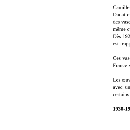
Camille
Dadat et
des vas
même cub
Dès 1925
est frap
Ces vas
France 
Les œuv
avec un
certains
1930-19