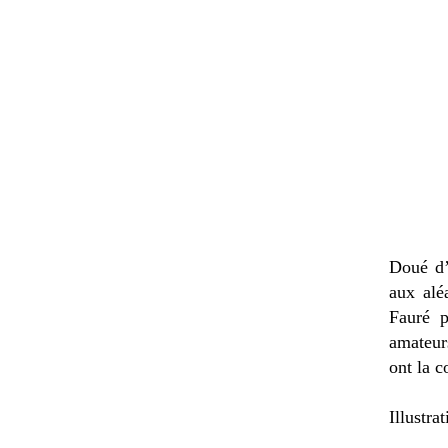
Doué d’
aux alé
Fauré p
amateurs
ont la c
Illustra