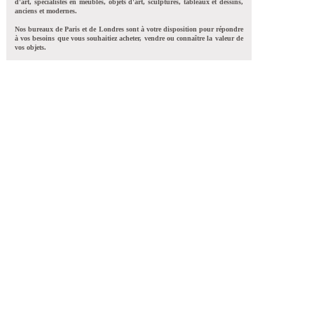
d'art, spécialistes en meubles, objets d'art, sculptures, tableaux et dessins,
anciens et modernes.
Nos bureaux de Paris et de Londres sont à votre disposition pour répondre
à vos besoins que vous souhaitiez acheter, vendre ou connaître la valeur de
vos objets.