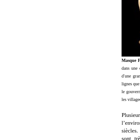
Masque F
dans une 
d'une gran
lignes que
le gouvern
les village
Plusieu
l’envir
siècles.
sont tr