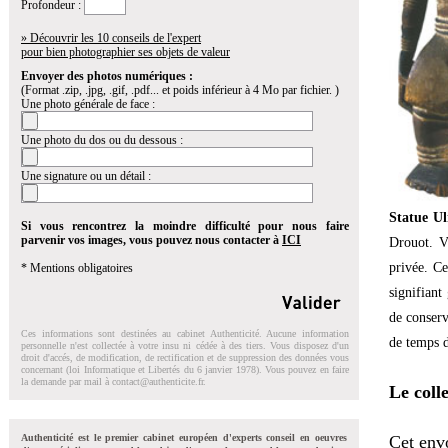
Profondeur :
» Découvrir les 10 conseils de l'expert
pour bien photographier ses objets de valeur
Envoyer des photos numériques :
(Format .zip, .jpg, .gif, .pdf... et poids inférieur à 4 Mo par fichier. )
Une photo générale de face :
Une photo du dos ou du dessous :
Une signature ou un détail :
Statue Ul
Si vous rencontrez la moindre difficulté pour nous faire
parvenir vos images, vous pouvez nous contacter à
ICI
Drouot. V
privée. Ce
* Mentions obligatoires
signifiant
de conserv
Ces informations sont destinées au cabinet Authenticité. Aucune information
de temps d
personnelle n'est collectée à votre insu ni cédée à des tiers. Vous disposez d'un
droit d'accés, de modification, de rectification et de suppression des données vous
concernant (loi Informatique et Libertés du 6 janvier 1978). Vous pouvez en faire
la demande par mail à
contact@authenticite.fr
.
Le coll
Authenticité est le premier cabinet européen d'experts conseil en oeuvres
Cet envo