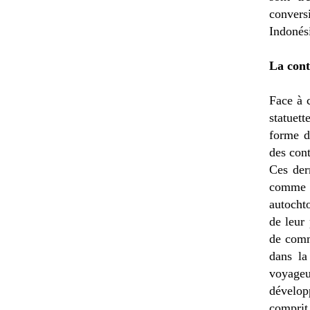
convers
Indonési
La cont
Face à c
statuet
forme d
des con
Ces der
comme c
autochto
de leur
de comm
dans la
voyageu
dévelop
comprit 