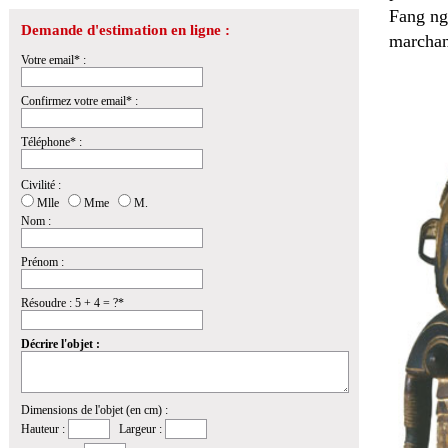
Fang ngi
Demande d'estimation en ligne :
marchand
Votre email* :
Confirmez votre email* :
Téléphone* :
Civilité :
Mlle
Mme
M.
Nom :
Prénom :
Résoudre : 5 + 4 = ?*
Décrire l'objet :
Dimensions de l'objet (en cm) :
Hauteur :
Largeur :