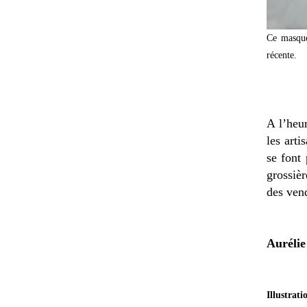
Ce masque
récente.
A l’heur
les arti
se font
grossiè
des vend
Auréli
Illustrati