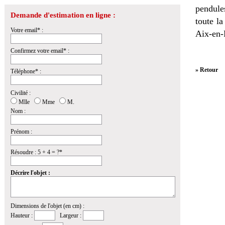
pendules
Demande d'estimation en ligne :
toute l
Votre email* :
Aix-en-
Confirmez votre email* :
» Retour
Téléphone* :
Civilité :
Mlle
Mme
M.
Nom :
Prénom :
Résoudre : 5 + 4 = ?*
Décrire l'objet :
Dimensions de l'objet (en cm) :
Hauteur :
Largeur :