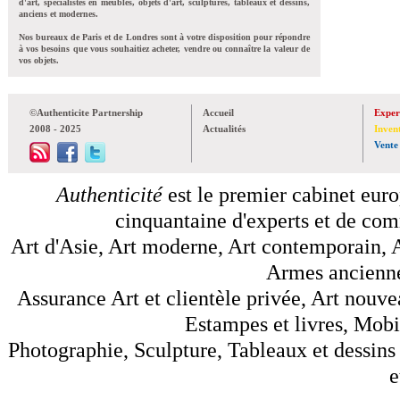
d'art, spécialistes en meubles, objets d'art, sculptures, tableaux et dessins,
anciens et modernes.
Nos bureaux de Paris et de Londres sont à votre disposition pour répondre
à vos besoins que vous souhaitiez acheter, vendre ou connaître la valeur de
vos objets.
©Authenticite Partnership
Accueil
Exper
2008 - 2025
Actualités
Inven
Vente
Authenticité
est le premier cabinet euro
cinquantaine d'experts et de comm
Art d'Asie, Art moderne, Art contemporain, A
Armes anciennes
Assurance Art et clientèle privée, Art nouve
Estampes et livres, Mobil
Photographie, Sculpture, Tableaux et dessins 
e