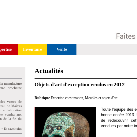
pertise
Inventaire
Vente
Actualités
 la manufacture
Objets d'art d'exception vendus en 2012
tre prochaine
Rubrique
Expertise et estimation
,
Meubles et objets d'art
des ventes de
teau de Maîtres
Toute l'équipe des 
n collaboration
uite vendra aux
bonne année 2013 !
on de la fin du
de redécouvrir ce
vendues par notre in
» En savoir plus