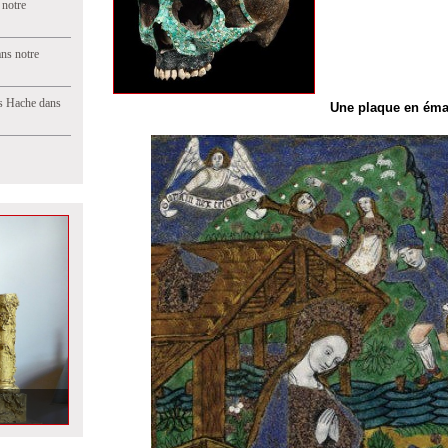
 notre
ns notre
s Hache dans
Une plaque en émai
t