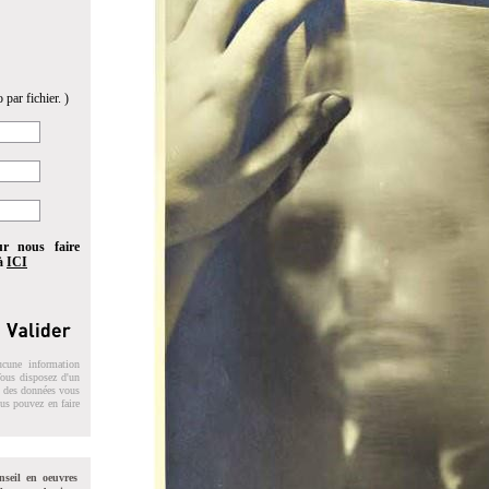
 par fichier. )
ur nous faire
 à
ICI
ucune information
 Vous disposez d'un
on des données vous
ous pouvez en faire
nseil en oeuvres