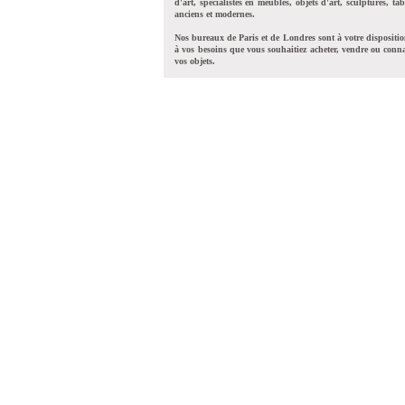
d'art, spécialistes en meubles, objets d'art, sculptures, tab
anciens et modernes.
Nos bureaux de Paris et de Londres sont à votre dispositi
à vos besoins que vous souhaitiez acheter, vendre ou conna
vos objets.