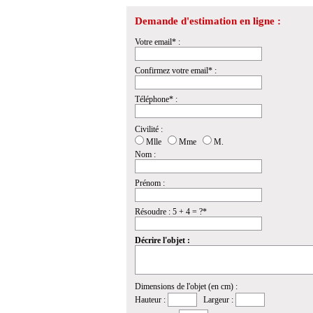
Demande d'estimation en ligne :
Votre email* :
Confirmez votre email* :
Téléphone* :
Civilité :
Mlle
Mme
M.
Nom :
Prénom :
Résoudre : 5 + 4 = ?*
Décrire l'objet :
Dimensions de l'objet (en cm) :
Hauteur :
Largeur :