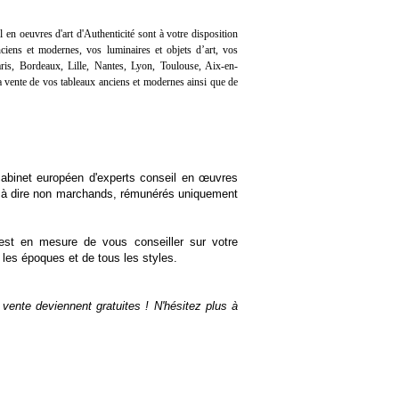
l en oeuvres d'art d'Authenticité sont à votre disposition
iens et modernes, vos luminaires et objets d’art, vos
ris, Bordeaux, Lille, Nantes, Lyon, Toulouse, Aix-en-
 vente de vos tableaux anciens et modernes ainsi que de
 cabinet européen d'experts conseil en œuvres
st à dire non marchands, rémunérés uniquement
 est en mesure de vous conseiller sur votre
s les époques et de tous les styles.
vente deviennent gratuites ! N'hésitez plus à