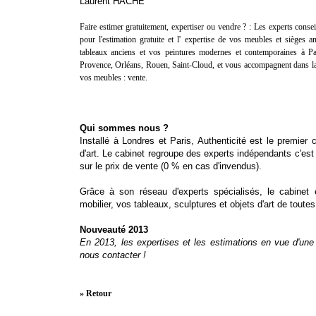
Laurent HACHE
Faire estimer gratuitement, expertiser ou vendre ? :
Les experts consei
pour l'
estimation gratuite
et l'
expertise
de vos meubles et sièges anc
tableaux anciens et vos peintures modernes et contemporaines à Pa
Provence, Orléans, Rouen, Saint-Cloud, et vous accompagnent dans la
vos meubles :
vente
.
Qui sommes nous ?
Installé à Londres et Paris, Authenticité est le premier
d'art. Le cabinet regroupe des experts indépendants c'e
sur le prix de vente (0 % en cas d'invendus).
Grâce à son réseau d'experts spécialisés, le cabinet
mobilier, vos tableaux, sculptures et objets d'art de toute
Nouveauté 2013
En 2013, les expertises et les estimations en vue d'une 
nous contacter !
» Retour