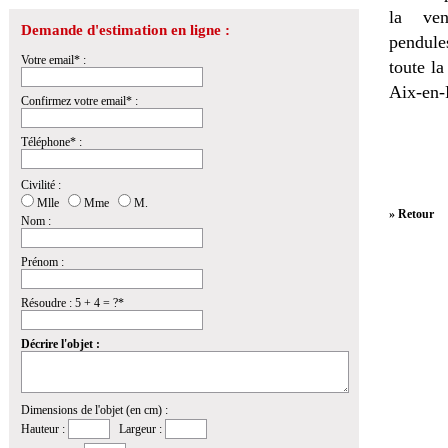
la
ven
Demande d'estimation en ligne :
pendules
Votre email* :
toute l
Aix-en-
Confirmez votre email* :
Téléphone* :
Civilité :
Mlle
Mme
M.
» Retour
Nom :
Prénom :
Résoudre : 5 + 4 = ?*
Décrire l'objet :
Dimensions de l'objet (en cm) :
Hauteur :
Largeur :