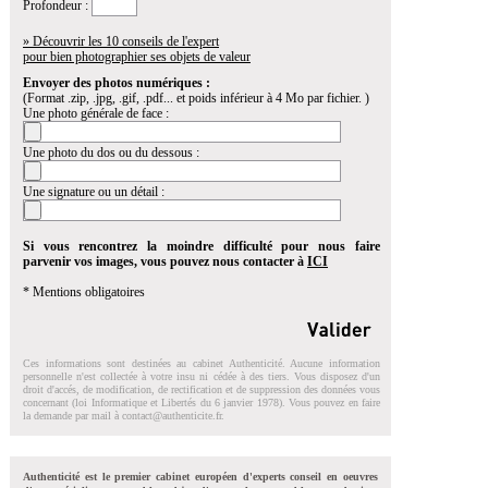
Profondeur :
» Découvrir les 10 conseils de l'expert
pour bien photographier ses objets de valeur
Envoyer des photos numériques :
(Format .zip, .jpg, .gif, .pdf... et poids inférieur à 4 Mo par fichier. )
Une photo générale de face :
Une photo du dos ou du dessous :
Une signature ou un détail :
Si vous rencontrez la moindre difficulté pour nous faire
parvenir vos images, vous pouvez nous contacter à
ICI
* Mentions obligatoires
Ces informations sont destinées au cabinet Authenticité. Aucune information
personnelle n'est collectée à votre insu ni cédée à des tiers. Vous disposez d'un
droit d'accés, de modification, de rectification et de suppression des données vous
concernant (loi Informatique et Libertés du 6 janvier 1978). Vous pouvez en faire
la demande par mail à
contact@authenticite.fr
.
Authenticité est le premier cabinet européen d'experts conseil en oeuvres