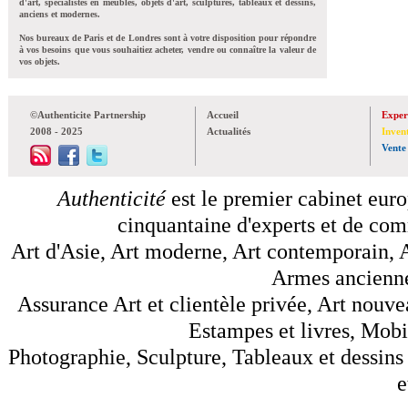
d'art, spécialistes en meubles, objets d'art, sculptures, tableaux et dessins,
anciens et modernes.
Nos bureaux de Paris et de Londres sont à votre disposition pour répondre
à vos besoins que vous souhaitiez acheter, vendre ou connaître la valeur de
vos objets.
©Authenticite Partnership
Accueil
Exper
2008 - 2025
Actualités
Inven
Vente
Authenticité
est le premier cabinet euro
cinquantaine d'experts et de comm
Art d'Asie, Art moderne, Art contemporain, A
Armes anciennes
Assurance Art et clientèle privée, Art nouve
Estampes et livres, Mobil
Photographie, Sculpture, Tableaux et dessins 
e