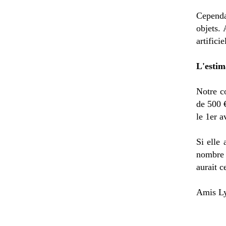
Cependan
objets. 
artificie
L'estim
Notre c
de 500 €
le 1er a
Si elle
nombre 
aurait c
Amis Lyo