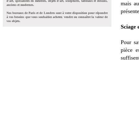
d'art, spécialistes en meubles, objets d'art, sculptures, tableaux et dessins,
mais au
anciens et modernes.
présente
Nos bureaux de Paris et de Londres sont à votre disposition pour répondre
à vos besoins que vous souhaitiez acheter, vendre ou connaître la valeur de
vos objets.
Sciage 
Pour sa
pièce e
suffisen