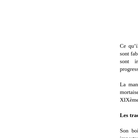
Ce qu’i
sont fab
sont i
progress
La mani
mortai
XIXème,
Les tra
Son boi