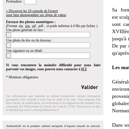
Profondeur :
Sa for
» Découvrir les 10 conseils de l'expert
pour bien photographier ses objets de valeur
est scul
Envoyer des photos numériques :
sont ca
(Format .zip, .jpg, .gif, .pdf... et poids inférieur à 4 Mo par fichier. )
Une photo générale de face :
XVIIIèm
jusqu'à 
Une photo du dos ou du dessous :
De par 
Une signature ou un détail :
qu'aprè
Si vous rencontrez la moindre difficulté pour nous faire
Les mat
parvenir vos images, vous pouvez nous contacter à
ICI
* Mentions obligatoires
Général
enviro
proveni
Ces informations sont destinées au cabinet Authenticité. Aucune information
personnelle n'est collectée à votre insu ni cédée à des tiers. Vous disposez d'un
globale
droit d'accés, de modification, de rectification et de suppression des données vous
concernant (loi Informatique et Libertés du 6 janvier 1978). Vous pouvez en faire
Norman
la demande par mail à
contact@authenticite.fr
.
Dans so
Authenticité est le premier cabinet européen d'experts conseil en oeuvres