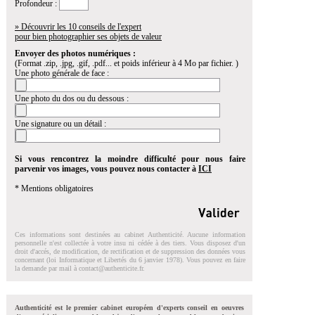
Profondeur :
» Découvrir les 10 conseils de l'expert
pour bien photographier ses objets de valeur
Envoyer des photos numériques :
(Format .zip, .jpg, .gif, .pdf... et poids inférieur à 4 Mo par fichier. )
Une photo générale de face :
Une photo du dos ou du dessous :
Une signature ou un détail :
Si vous rencontrez la moindre difficulté pour nous faire
parvenir vos images, vous pouvez nous contacter à
ICI
* Mentions obligatoires
Ces informations sont destinées au cabinet Authenticité. Aucune information
personnelle n'est collectée à votre insu ni cédée à des tiers. Vous disposez d'un
droit d'accés, de modification, de rectification et de suppression des données vous
concernant (loi Informatique et Libertés du 6 janvier 1978). Vous pouvez en faire
la demande par mail à
contact@authenticite.fr
.
Authenticité est le premier cabinet européen d'experts conseil en oeuvres