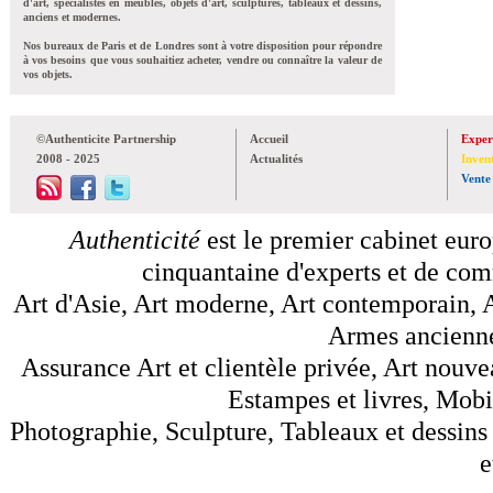
d'art, spécialistes en meubles, objets d'art, sculptures, tableaux et dessins,
anciens et modernes.
Nos bureaux de Paris et de Londres sont à votre disposition pour répondre
à vos besoins que vous souhaitiez acheter, vendre ou connaître la valeur de
vos objets.
©Authenticite Partnership
Accueil
Exper
2008 - 2025
Actualités
Inven
Vente
Authenticité
est le premier cabinet euro
cinquantaine d'experts et de comm
Art d'Asie, Art moderne, Art contemporain, A
Armes anciennes
Assurance Art et clientèle privée, Art nouve
Estampes et livres, Mobil
Photographie, Sculpture, Tableaux et dessins 
e