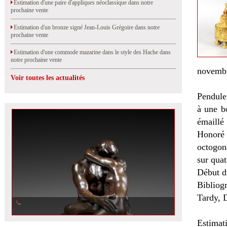
Estimation d'une paire d'appliques néoclassique dans notre
prochaine vente
Estimation d'un bronze signé Jean-Louis Grégoire dans notre
prochaine vente
Estimation d'une commode mazarine dans le style des Hache dans
notre prochaine vente
novembr
Voir toutes les actualités
Pendule
à une bo
émaillé
Honoré 
octogona
sur quat
Début d
Bibliogr
Tardy, D
Estimat