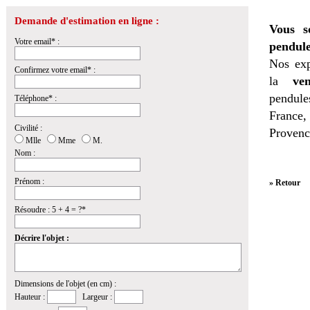
Demande d'estimation en ligne :
Vous s
Votre email* :
pendule
Nos exp
Confirmez votre email* :
la
ven
pendules
Téléphone* :
France,
Civilité :
Provenc
Mlle
Mme
M.
Nom :
Prénom :
» Retour
Résoudre : 5 + 4 = ?*
Décrire l'objet :
Dimensions de l'objet (en cm) :
Hauteur :
Largeur :