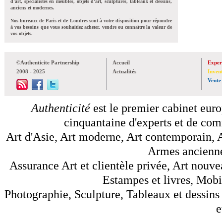
d'art, spécialistes en meubles, objets d'art, sculptures, tableaux et dessins,
anciens et modernes.
Nos bureaux de Paris et de Londres sont à votre disposition pour répondre
à vos besoins que vous souhaitiez acheter, vendre ou connaître la valeur de
vos objets.
©Authenticite Partnership
Accueil
Exper
2008 - 2025
Actualités
Inven
Vente
Authenticité
est le premier cabinet euro
cinquantaine d'experts et de comm
Art d'Asie, Art moderne, Art contemporain, A
Armes anciennes
Assurance Art et clientèle privée, Art nouve
Estampes et livres, Mobil
Photographie, Sculpture, Tableaux et dessins 
e