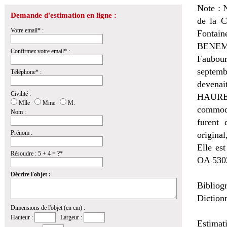
Note : 
Demande d'estimation en ligne :
de la C
Votre email* :
Fontain
BENEMAN
Confirmez votre email* :
Faubour
septemb
Téléphone* :
devenai
Civilité :
HAURE, 
Mlle
Mme
M.
commod
Nom :
furent
Prénom :
origina
Elle es
Résoudre : 5 + 4 = ?*
OA 530
Décrire l'objet :
Bibliog
Dictionn
Dimensions de l'objet (en cm) :
Hauteur :
Largeur :
Estimat