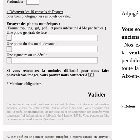
Profondeur :
» Découvrir les 10 conseils de l'expert
Adjugé 7
pour bien photographier ses objets de valeur
Envoyer des photos numériques :
(Format .zip, .jpg, .gif, .pdf... et poids inférieur à 4 Mo par fichier. )
Vous so
Une photo générale de face :
anciens
Une photo du dos ou du dessous :
Nos ex
la
vent
Une signature ou un détail :
pendules
toute l
Si vous rencontrez la moindre difficulté pour nous faire
parvenir vos images, vous pouvez nous contacter à
ICI
Aix-en-
* Mentions obligatoires
Ces informations sont destinées au cabinet Authenticité. Aucune information
» Retour
personnelle n'est collectée à votre insu ni cédée à des tiers. Vous disposez d'un
droit d'accés, de modification, de rectification et de suppression des données vous
concernant (loi Informatique et Libertés du 6 janvier 1978). Vous pouvez en faire
la demande par mail à
contact@authenticite.fr
.
Authenticité est le premier cabinet européen d'experts conseil en oeuvres