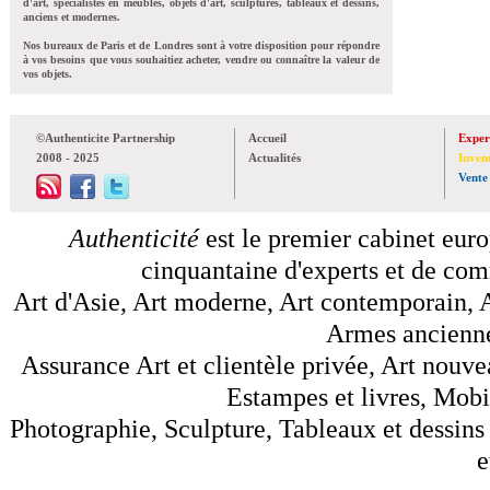
d'art, spécialistes en meubles, objets d'art, sculptures, tableaux et dessins,
anciens et modernes.
Nos bureaux de Paris et de Londres sont à votre disposition pour répondre
à vos besoins que vous souhaitiez acheter, vendre ou connaître la valeur de
vos objets.
©Authenticite Partnership
Accueil
Exper
2008 - 2025
Actualités
Inven
Vente
Authenticité
est le premier cabinet euro
cinquantaine d'experts et de comm
Art d'Asie, Art moderne, Art contemporain, A
Armes anciennes
Assurance Art et clientèle privée, Art nouve
Estampes et livres, Mobil
Photographie, Sculpture, Tableaux et dessins 
e