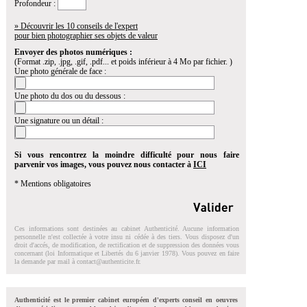
Profondeur :
» Découvrir les 10 conseils de l'expert
pour bien photographier ses objets de valeur
Envoyer des photos numériques :
(Format .zip, .jpg, .gif, .pdf... et poids inférieur à 4 Mo par fichier. )
Une photo générale de face :
Une photo du dos ou du dessous :
Une signature ou un détail :
Si vous rencontrez la moindre difficulté pour nous faire
parvenir vos images, vous pouvez nous contacter à
ICI
* Mentions obligatoires
Ces informations sont destinées au cabinet Authenticité. Aucune information
personnelle n'est collectée à votre insu ni cédée à des tiers. Vous disposez d'un
droit d'accés, de modification, de rectification et de suppression des données vous
concernant (loi Informatique et Libertés du 6 janvier 1978). Vous pouvez en faire
la demande par mail à
contact@authenticite.fr
.
Authenticité est le premier cabinet européen d'experts conseil en oeuvres