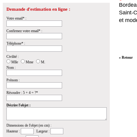
Bordeau
Demande d'estimation en ligne :
Saint-
Votre email* :
et mod
Confirmez votre email* :
Téléphone* :
Civilité :
» Retour
Mlle
Mme
M.
Nom :
Prénom :
Résoudre : 5 + 4 = ?*
Décrire l'objet :
Dimensions de l'objet (en cm) :
Hauteur :
Largeur :