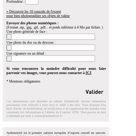
Profondeur :
» Découvrir les 10 conseils de l'expert
pour bien photographier ses objets de valeur
Envoyer des photos numériques :
(Format .zip, .jpg, .gif, .pdf... et poids inférieur à 4 Mo par fichier. )
Une photo générale de face :
Une photo du dos ou du dessous :
Une signature ou un détail :
Si vous rencontrez la moindre difficulté pour nous faire
parvenir vos images, vous pouvez nous contacter à
ICI
* Mentions obligatoires
Ces informations sont destinées au cabinet Authenticité. Aucune information
personnelle n'est collectée à votre insu ni cédée à des tiers. Vous disposez d'un
droit d'accés, de modification, de rectification et de suppression des données vous
concernant (loi Informatique et Libertés du 6 janvier 1978). Vous pouvez en faire
la demande par mail à
contact@authenticite.fr
.
Authenticité est le premier cabinet européen d'experts conseil en oeuvres