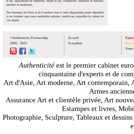
d'art, spécialistes en meubles, objets d'art, sculptures, tableaux et dessins,
anciens et modernes.
Nos bureaux de Paris et de Londres sont à votre disposition pour répondre
à vos besoins que vous souhaitiez acheter, vendre ou connaître la valeur de
vos objets.
©Authenticite Partnership
Accueil
Exper
2008 - 2025
Actualités
Inven
Vente
Authenticité
est le premier cabinet euro
cinquantaine d'experts et de comm
Art d'Asie, Art moderne, Art contemporain, A
Armes anciennes
Assurance Art et clientèle privée, Art nouve
Estampes et livres, Mobil
Photographie, Sculpture, Tableaux et dessins 
e