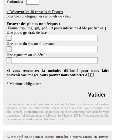
Profondeur :
» Découvrir les 10 conseils de l'expert
pour bien photographier ses objets de valeur
Envoyer des photos numériques :
(Format .zip, .jpg, .gif, .pdf... et poids inférieur à 4 Mo par fichier. )
Une photo générale de face :
Une photo du dos ou du dessous :
Une signature ou un détail :
Si vous rencontrez la moindre difficulté pour nous faire
parvenir vos images, vous pouvez nous contacter à
ICI
* Mentions obligatoires
Ces informations sont destinées au cabinet Authenticité. Aucune information
personnelle n'est collectée à votre insu ni cédée à des tiers. Vous disposez d'un
droit d'accés, de modification, de rectification et de suppression des données vous
concernant (loi Informatique et Libertés du 6 janvier 1978). Vous pouvez en faire
la demande par mail à
contact@authenticite.fr
.
Authenticité est le premier cabinet européen d'experts conseil en oeuvres