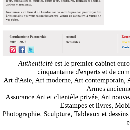
d'art, spécialistes en meubles, objets d'art, sculptures, tableaux et dessins,
anciens et modernes.
Nos bureaux de Paris et de Londres sont à votre disposition pour répondre
à vos besoins que vous souhaitiez acheter, vendre ou connaître la valeur de
vos objets.
©Authenticite Partnership
Accueil
Exper
2008 - 2025
Actualités
Inven
Vente
Authenticité
est le premier cabinet euro
cinquantaine d'experts et de comm
Art d'Asie, Art moderne, Art contemporain, A
Armes anciennes
Assurance Art et clientèle privée, Art nouve
Estampes et livres, Mobil
Photographie, Sculpture, Tableaux et dessins 
e