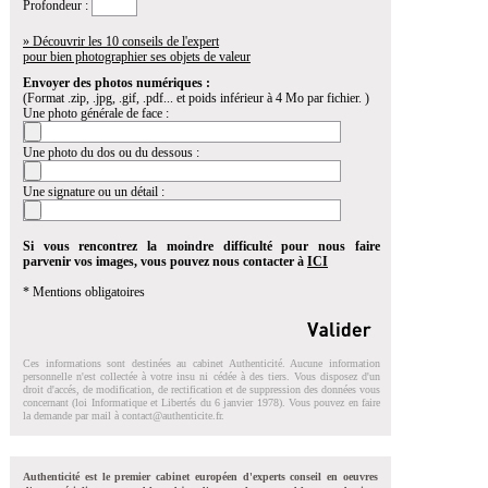
Profondeur :
» Découvrir les 10 conseils de l'expert
pour bien photographier ses objets de valeur
Envoyer des photos numériques :
(Format .zip, .jpg, .gif, .pdf... et poids inférieur à 4 Mo par fichier. )
Une photo générale de face :
Une photo du dos ou du dessous :
Une signature ou un détail :
Si vous rencontrez la moindre difficulté pour nous faire
parvenir vos images, vous pouvez nous contacter à
ICI
* Mentions obligatoires
Ces informations sont destinées au cabinet Authenticité. Aucune information
personnelle n'est collectée à votre insu ni cédée à des tiers. Vous disposez d'un
droit d'accés, de modification, de rectification et de suppression des données vous
concernant (loi Informatique et Libertés du 6 janvier 1978). Vous pouvez en faire
la demande par mail à
contact@authenticite.fr
.
Authenticité est le premier cabinet européen d'experts conseil en oeuvres