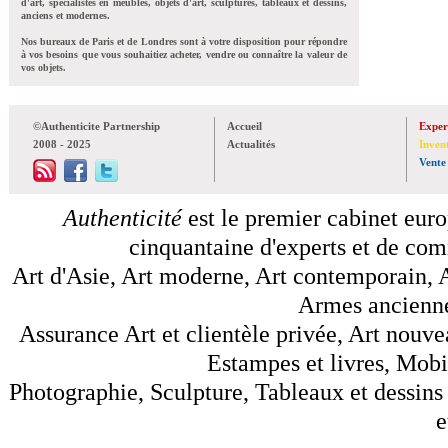
d'art, spécialistes en meubles, objets d'art, sculptures, tableaux et dessins,
anciens et modernes.
Nos bureaux de Paris et de Londres sont à votre disposition pour répondre
à vos besoins que vous souhaitiez acheter, vendre ou connaître la valeur de
vos objets.
©Authenticite Partnership
Accueil
Exper
2008 - 2025
Actualités
Inven
Vente
Authenticité
est le premier cabinet euro
cinquantaine d'experts et de comm
Art d'Asie, Art moderne, Art contemporain, A
Armes anciennes
Assurance Art et clientèle privée, Art nouve
Estampes et livres, Mobil
Photographie, Sculpture, Tableaux et dessins 
e