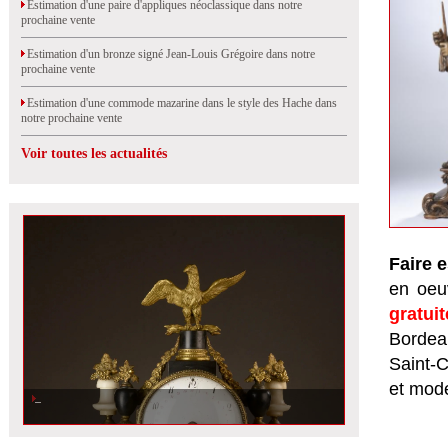
Estimation d'une paire d'appliques néoclassique dans notre
prochaine vente
Estimation d'un bronze signé Jean-Louis Grégoire dans notre
prochaine vente
Estimation d'une commode mazarine dans le style des Hache dans
notre prochaine vente
Voir toutes les actualités
Faire 
en oeuv
gratui
Bordeau
Saint-
et mod