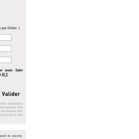
 par fichier. )
ur nous faire
 à
ICI
ucune information
 Vous disposez d'un
on des données vous
ous pouvez en faire
nseil en oeuvres