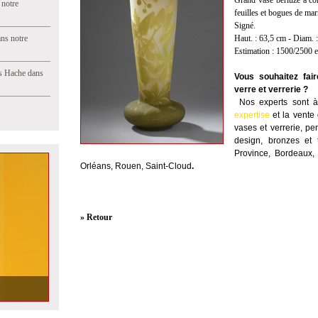
Grand vase berluze à col
 notre
feuilles et bogues de marr
Signé.
ns notre
Haut. : 63,5 cm - Diam. 
Estimation : 1500/2500 
s Hache dans
Vous souhaitez fai
verre et verrerie ?
Nos experts sont à 
expertise
et la
vente
vases et verrerie, pe
design, bronzes et 
Province, Bordeaux, 
Orléans, Rouen, Saint-Cloud
.
» Retour