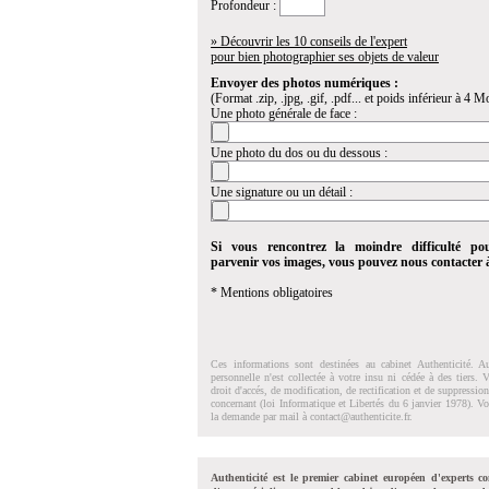
Profondeur :
» Découvrir les 10 conseils de l'expert
pour bien photographier ses objets de valeur
Envoyer des photos numériques :
(Format .zip, .jpg, .gif, .pdf... et poids inférieur à 4 Mo
Une photo générale de face :
Une photo du dos ou du dessous :
Une signature ou un détail :
Si vous rencontrez la moindre difficulté po
parvenir vos images, vous pouvez nous contacter
* Mentions obligatoires
Ces informations sont destinées au cabinet Authenticité. A
personnelle n'est collectée à votre insu ni cédée à des tiers.
droit d'accés, de modification, de rectification et de suppressi
concernant (loi Informatique et Libertés du 6 janvier 1978). V
la demande par mail à
contact@authenticite.fr
.
Authenticité est le premier cabinet européen d'experts co