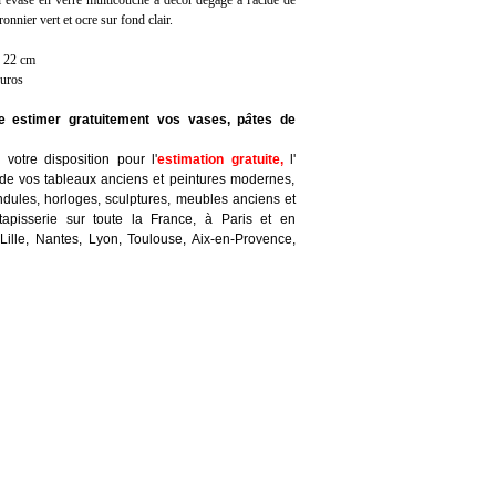
 évasé en verre multicouche à décor dégagé à l'acide de
onnier vert et ocre sur fond clair.
: 22 cm
euros
re estimer gratuitement vos vases, p
â
tes de
votre disposition pour l'
estimation gratuite
,
l'
de vos tableaux anciens et peintures modernes,
ndules, horloges, sculptures, meubles anciens et
tapisserie sur toute la France, à Paris et en
Lille, Nantes, Lyon, Toulouse, Aix-en-Provence,