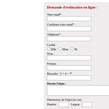
Demande d'estimation en ligne :
Votre email* :
Confirmez votre email* :
Téléphone* :
Civilité :
Mlle
Mme
M.
Nom :
Prénom :
Résoudre : 5 + 4 = ?*
Décrire l'objet :
Dimensions de l'objet (en cm) :
Hauteur :
Largeur :