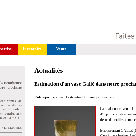
pertise
Inventaire
Vente
Actualités
 la manufacture
Estimation d'un vase Gallé dans notre procha
tre prochaine
Rubrique
Expertise et estimation
,
Céramique et verrerie
des ventes de
teau de Maîtres
La maison de vente Gui
n collaboration
uite vendra aux
d'expertise et d'estimati
on de la fin du
decor de feuilles, dimanc
» En savoir plus
Etablissement GALLE (1