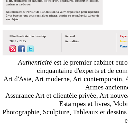
d'art, spécialistes en meubles, objets d'art, sculptures, tableaux et dessins,
anciens et modernes.
Nos bureaux de Paris et de Londres sont à votre disposition pour répondre
à vos besoins que vous souhaitiez acheter, vendre ou connaître la valeur de
vos objets.
©Authenticite Partnership
Accueil
Exper
2008 - 2025
Actualités
Inven
Vente
Authenticité
est le premier cabinet euro
cinquantaine d'experts et de comm
Art d'Asie, Art moderne, Art contemporain, A
Armes anciennes
Assurance Art et clientèle privée, Art nouve
Estampes et livres, Mobil
Photographie, Sculpture, Tableaux et dessins 
e