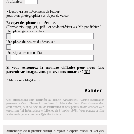
Profondeur :
» Découvrir les 10 conseils de l'expert
pour bien photographier ses objets de valeur
Envoyer des photos numériques :
(Format .zip, .jpg, .gif, .pdf... et poids inférieur à 4 Mo par fichier. )
Une photo générale de face :
Une photo du dos ou du dessous :
Une signature ou un détail :
Si vous rencontrez la moindre difficulté pour nous faire
parvenir vos images, vous pouvez nous contacter à
ICI
* Mentions obligatoires
Ces informations sont destinées au cabinet Authenticité. Aucune information
personnelle n'est collectée à votre insu ni cédée à des tiers. Vous disposez d'un
droit d'accés, de modification, de rectification et de suppression des données vous
concernant (loi Informatique et Libertés du 6 janvier 1978). Vous pouvez en faire
la demande par mail à
contact@authenticite.fr
.
Authenticité est le premier cabinet européen d'experts conseil en oeuvres