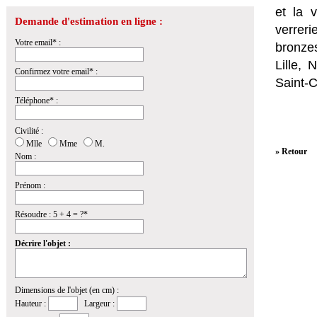
et la
v
Demande d'estimation en ligne :
verrer
Votre email* :
bronzes
Lille,
Confirmez votre email* :
Saint-
Téléphone* :
Civilité :
Mlle
Mme
M.
» Retour
Nom :
Prénom :
Résoudre : 5 + 4 = ?*
Décrire l'objet :
Dimensions de l'objet (en cm) :
Hauteur :
Largeur :