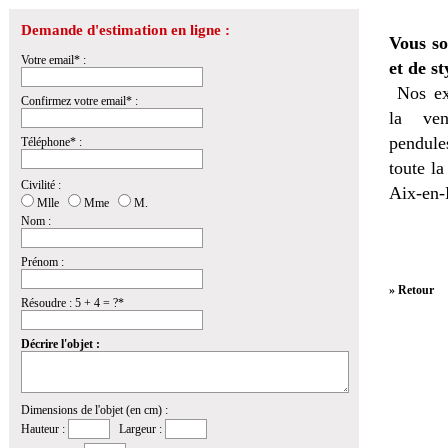
Demande d'estimation en ligne :
Vous so
Votre email* :
et de st
Nos ex
Confirmez votre email* :
la
ven
pendules
Téléphone* :
toute l
Civilité :
Aix-en-
Mlle
Mme
M.
Nom :
Prénom :
» Retour
Résoudre : 5 + 4 = ?*
Décrire l'objet :
Dimensions de l'objet (en cm) :
Hauteur :
Largeur :