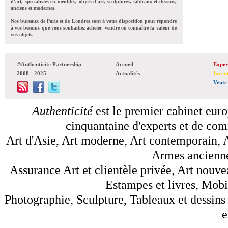
d'art, spécialistes en meubles, objets d'art, sculptures, tableaux et dessins,
anciens et modernes.
Nos bureaux de Paris et de Londres sont à votre disposition pour répondre
à vos besoins que vous souhaitiez acheter, vendre ou connaître la valeur de
vos objets.
©Authenticite Partnership
Accueil
Exper
2008 - 2025
Actualités
Inven
Vente
Authenticité
est le premier cabinet euro
cinquantaine d'experts et de comm
Art d'Asie, Art moderne, Art contemporain, A
Armes anciennes
Assurance Art et clientèle privée, Art nouve
Estampes et livres, Mobil
Photographie, Sculpture, Tableaux et dessins 
e