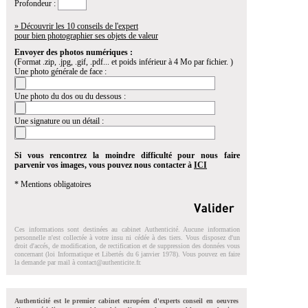
Profondeur :
» Découvrir les 10 conseils de l'expert
pour bien photographier ses objets de valeur
Envoyer des photos numériques :
(Format .zip, .jpg, .gif, .pdf... et poids inférieur à 4 Mo par fichier. )
Une photo générale de face :
Une photo du dos ou du dessous :
Une signature ou un détail :
Si vous rencontrez la moindre difficulté pour nous faire
parvenir vos images, vous pouvez nous contacter à
ICI
* Mentions obligatoires
Ces informations sont destinées au cabinet Authenticité. Aucune information
personnelle n'est collectée à votre insu ni cédée à des tiers. Vous disposez d'un
droit d'accés, de modification, de rectification et de suppression des données vous
concernant (loi Informatique et Libertés du 6 janvier 1978). Vous pouvez en faire
la demande par mail à
contact@authenticite.fr
.
Authenticité est le premier cabinet européen d'experts conseil en oeuvres