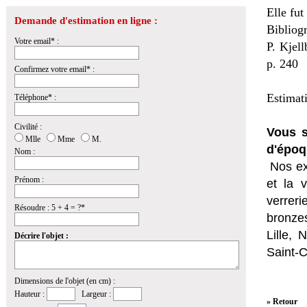
Elle fut
Demande d'estimation en ligne :
Bibliogr
Votre email* :
P. Kjel
p. 240
Confirmez votre email* :
Estimat
Téléphone* :
Civilité :
Vous s
Mlle
Mme
M.
d'époq
Nom :
Nos ex
Prénom :
et la
v
verrer
Résoudre : 5 + 4 = ?*
bronzes
Lille,
Décrire l'objet :
Saint-
Dimensions de l'objet (en cm) :
Hauteur :
Largeur :
» Retour