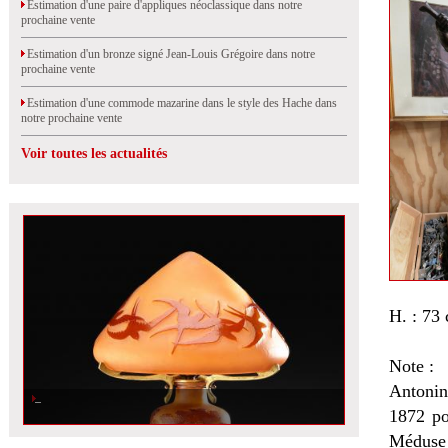
Estimation d'une paire d'appliques néoclassique dans notre
prochaine vente
Estimation d'un bronze signé Jean-Louis Grégoire dans notre
prochaine vente
Estimation d'une commode mazarine dans le style des Hache dans
notre prochaine vente
Voir toutes les actualités
H. : 73
Note :
Antonin
1872 po
Méduse 