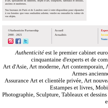
d'art, spécialistes en meubles, objets d'art, sculptures, tableaux et dessins,
anciens et modernes.
Nos bureaux de Paris et de Londres sont à votre disposition pour répondre
à vos besoins que vous souhaitiez acheter, vendre ou connaître la valeur de
vos objets.
©Authenticite Partnership
Accueil
Exper
2008 - 2025
Actualités
Inven
Vente
Authenticité
est le premier cabinet euro
cinquantaine d'experts et de comm
Art d'Asie, Art moderne, Art contemporain, A
Armes anciennes
Assurance Art et clientèle privée, Art nouve
Estampes et livres, Mobil
Photographie, Sculpture, Tableaux et dessins 
e