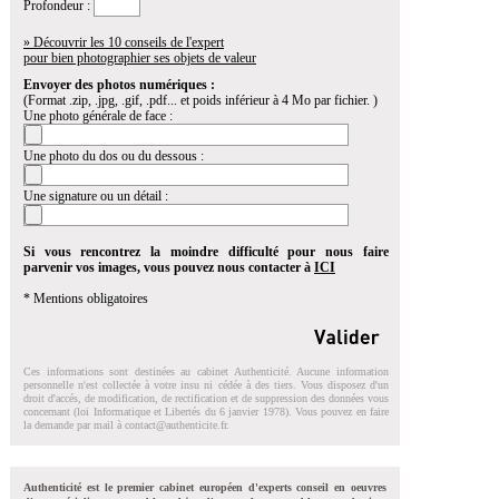
Profondeur :
» Découvrir les 10 conseils de l'expert
pour bien photographier ses objets de valeur
Envoyer des photos numériques :
(Format .zip, .jpg, .gif, .pdf... et poids inférieur à 4 Mo par fichier. )
Une photo générale de face :
Une photo du dos ou du dessous :
Une signature ou un détail :
Si vous rencontrez la moindre difficulté pour nous faire
parvenir vos images, vous pouvez nous contacter à
ICI
* Mentions obligatoires
Ces informations sont destinées au cabinet Authenticité. Aucune information
personnelle n'est collectée à votre insu ni cédée à des tiers. Vous disposez d'un
droit d'accés, de modification, de rectification et de suppression des données vous
concernant (loi Informatique et Libertés du 6 janvier 1978). Vous pouvez en faire
la demande par mail à
contact@authenticite.fr
.
Authenticité est le premier cabinet européen d'experts conseil en oeuvres