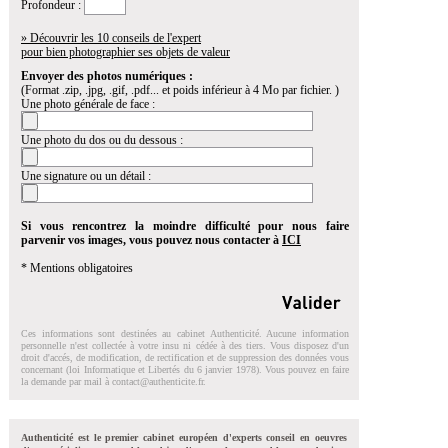
Profondeur :
» Découvrir les 10 conseils de l'expert
pour bien photographier ses objets de valeur
Envoyer des photos numériques :
(Format .zip, .jpg, .gif, .pdf... et poids inférieur à 4 Mo par fichier. )
Une photo générale de face :
Une photo du dos ou du dessous :
Une signature ou un détail :
Si vous rencontrez la moindre difficulté pour nous faire
parvenir vos images, vous pouvez nous contacter à
ICI
* Mentions obligatoires
Ces informations sont destinées au cabinet Authenticité. Aucune information
personnelle n'est collectée à votre insu ni cédée à des tiers. Vous disposez d'un
droit d'accés, de modification, de rectification et de suppression des données vous
concernant (loi Informatique et Libertés du 6 janvier 1978). Vous pouvez en faire
la demande par mail à
contact@authenticite.fr
.
Authenticité est le premier cabinet européen d'experts conseil en oeuvres