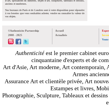
d'art, spécialistes en meubles, objets d'art, sculptures, tableaux et dessins,
anciens et modernes.
Nos bureaux de Paris et de Londres sont à votre disposition pour répondre
à vos besoins que vous souhaitiez acheter, vendre ou connaître la valeur de
vos objets.
©Authenticite Partnership
Accueil
Exper
2008 - 2025
Actualités
Inven
Vente
Authenticité
est le premier cabinet euro
cinquantaine d'experts et de comm
Art d'Asie, Art moderne, Art contemporain, A
Armes anciennes
Assurance Art et clientèle privée, Art nouve
Estampes et livres, Mobil
Photographie, Sculpture, Tableaux et dessins 
e